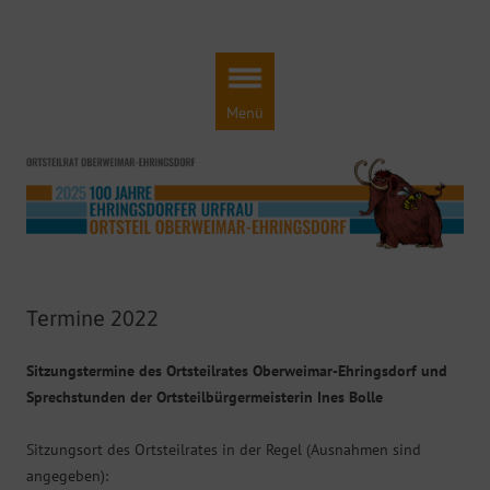
Ortsteilrat Oberweimar-Ehringsdorf
Engagement für einen lebendigen Ortsteil!
Zum
Inhalt
springen
Menü
Termine 2022
Sitzungstermine des Ortsteilrates Oberweimar-Ehringsdorf und
Sprechstunden der Ortsteilbürgermeisterin Ines Bolle
Sitzungsort des Ortsteilrates in der Regel (Ausnahmen sind
angegeben):