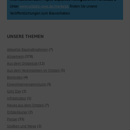
Unter
www.ortsteil-owe.de/merketal
finden Sie unsere
Veröffentlichungen zum Bauvorhaben.
UNSERE THEMEN
Aktuelle Baumaßnahmen
(7)
Allgemein
(378)
Aus dem Ortsteilrat
(12)
Aus dem Vereinsleben im Ortsteil
(5)
Behörden
(4)
Einwohnerversammlung
(3)
Girls`Day
(2)
Infrastruktur
(1)
Neues aus dem Ortsteil
(7)
Ortsteilkurier
(2)
Presse
(33)
Straßen und Wege
(2)