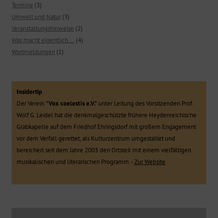
Termine
(3)
Umwelt und Natur
(3)
Veranstaltungshinweise
(2)
Was macht eigentlich….
(4)
Wortmeldungen
(1)
Insidertip
Der Verein
"Vox coelestis e.V."
unter Leitung des Vorsitzenden Prof.
Wolf G. Leidel hat die denkmalgeschützte frühere Heydenreichische
Grabkapelle auf dem Friedhof Ehringsdorf mit großem Engagement
vor dem Verfall gerettet, als Kulturzentrum umgestaltet und
bereichert seit dem Jahre 2003 den Ortsteil mit einem vielfältigen
musikalischen und literarischen Programm. -
Zur Website