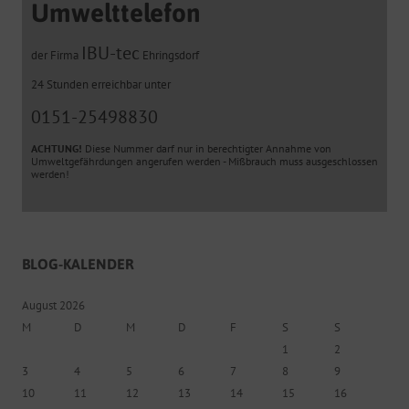
Umwelttelefon
IBU-tec
der Firma
Ehringsdorf
24 Stunden erreichbar unter
0151-25498830
ACHTUNG!
Diese Nummer darf nur in berechtigter Annahme von
Umweltgefährdungen angerufen werden - Mißbrauch muss ausgeschlossen
werden!
BLOG-KALENDER
August 2026
M
D
M
D
F
S
S
1
2
3
4
5
6
7
8
9
10
11
12
13
14
15
16