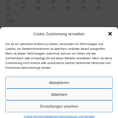
17
18
19
20
21
22
23
24
25
26
27
28
29
30
31
« Juni
Cookie-Zustimmung verwalten
ÄLTERE BEITRÄGE
Um dir ein optimales Erlebnis zu bieten, verwenden wir Technologien wie
Cookies, um Geräteinformationen zu speichern und/oder darauf zuzugreifen.
Ältere Beiträge
Wenn du diesen Technologien zustimmst, können wir Daten wie das
Surfverhalten oder eindeutige IDs auf dieser Website verarbeiten. Wenn du deine
Zustimmung nicht erteilst oder zurückziehst, können bestimmte Merkmale und
Funktionen beeinträchtigt werden.
Suche nach:
Akzeptieren
Ablehnen
Einstellungen ansehen
Datenschutz
Mit Stolz präsentiert von WordPress
Cookie-Richtlinie
Datenschutz
Impressum und Kontakt