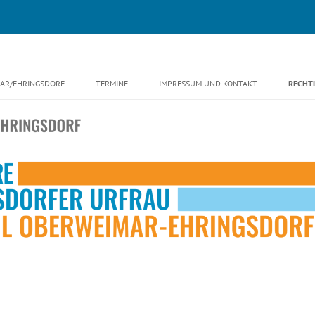
r-Ehringsdorf
Zum
Inhalt
MAR/EHRINGSDORF
TERMINE
IMPRESSUM UND KONTAKT
RECHT
springen
ORTSTEILRATSSITZUNGEN UND
DATE
SPRECHSTUNDEN 2026
COOKI