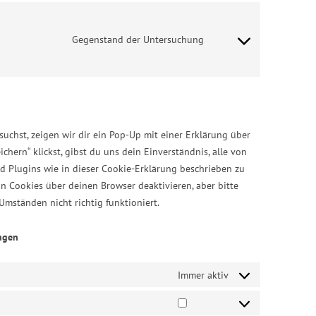
Consent
to
Gegenstand der Untersuchung
service
sonstiges
uchst, zeigen wir dir ein Pop-Up mit einer Erklärung über
chern“ klickst, gibst du uns dein Einverständnis, alle von
d Plugins wie in dieser Cookie-Erklärung beschrieben zu
 Cookies über deinen Browser deaktivieren, aber bitte
Umständen nicht richtig funktioniert.
ngen
Immer aktiv
Vorlieben