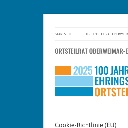
Engagement für einen lebendigen Ortsteil!
Ortsteilrat Oberweima
STARTSEITE
DER ORTSTEILRAT OBERWEI
WIR STELLEN UNS VOR
MITMACHEN
PRESSE
Cookie-Richtlinie (EU)