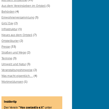
Aus dem Vereinsleben im Ortsteil
(5)
Behörden
(4)
Einwohnerversammlung
(3)
Girls`Day
(2)
Infrastruktur
(1)
Neues aus dem Ortsteil
(7)
Ortsteilkurier
(2)
Presse
(33)
Straßen und Wege
(2)
Termine
(3)
Umwelt und Natur
(3)
Veranstaltungshinweise
(2)
Was macht eigentlich….
(4)
Wortmeldungen
(1)
Insidertip
Der Verein
"Vox coelestis e.V."
unter