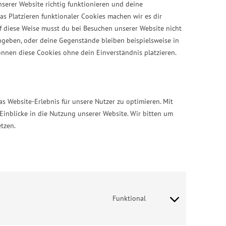
unserer Website richtig funktionieren und deine
as Platzieren funktionaler Cookies machen wir es dir
f diese Weise musst du bei Besuchen unserer Website nicht
ngeben, oder deine Gegenstände bleiben beispielsweise in
nnen diese Cookies ohne dein Einverständnis platzieren.
s Website-Erlebnis für unsere Nutzer zu optimieren. Mit
Einblicke in die Nutzung unserer Website. Wir bitten um
etzen.
Consent
to
Funktional
service
wordpress