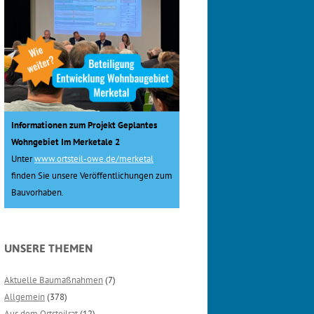
Informationen zum Projekt Geplantes
Wohngebiet Im Merketale 2
Unter
www.ortsteil-owe.de/merketal
finden Sie unsere Veröffentlichungen zum
Bauvorhaben.
UNSERE THEMEN
Aktuelle Baumaßnahmen
(7)
Allgemein
(378)
Aus dem Ortsteilrat
(12)