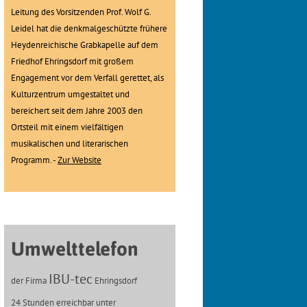
Leitung des Vorsitzenden Prof. Wolf G.
Leidel hat die denkmalgeschützte frühere
Heydenreichische Grabkapelle auf dem
Friedhof Ehringsdorf mit großem
Engagement vor dem Verfall gerettet, als
Kulturzentrum umgestaltet und
bereichert seit dem Jahre 2003 den
Ortsteil mit einem vielfältigen
musikalischen und literarischen
Programm. -
Zur Website
Umwelttelefon
IBU-tec
der Firma
Ehringsdorf
24 Stunden erreichbar unter