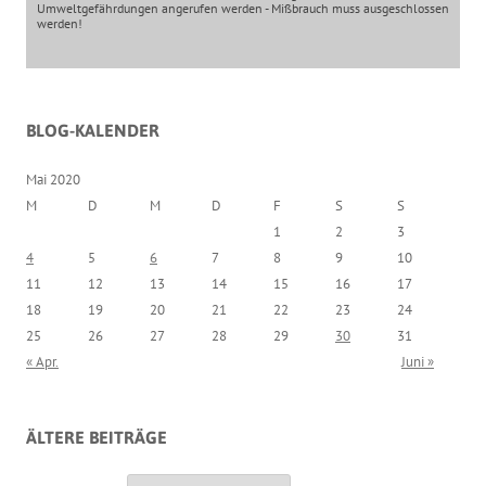
Umweltgefährdungen angerufen werden - Mißbrauch muss ausgeschlossen
werden!
BLOG-KALENDER
Mai 2020
M
D
M
D
F
S
S
1
2
3
4
5
6
7
8
9
10
11
12
13
14
15
16
17
18
19
20
21
22
23
24
25
26
27
28
29
30
31
« Apr.
Juni »
ÄLTERE BEITRÄGE