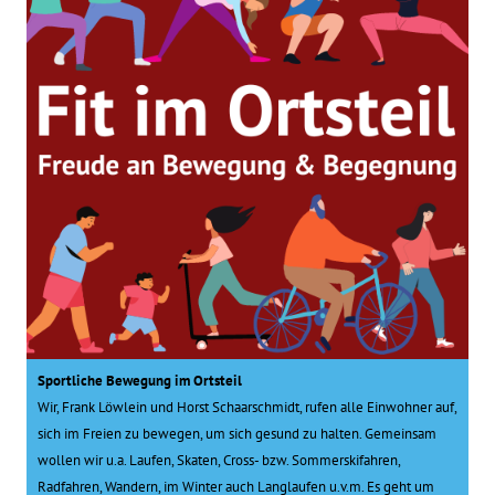
Sportliche Bewegung im Ortsteil
Wir, Frank Löwlein und Horst Schaarschmidt, rufen alle Einwohner auf,
sich im Freien zu bewegen, um sich gesund zu halten. Gemeinsam
wollen wir u.a. Laufen, Skaten, Cross- bzw. Sommerskifahren,
Radfahren, Wandern, im Winter auch Langlaufen u.v.m. Es geht um