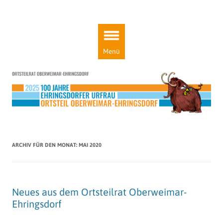
Ortsteilrat Oberweimar-Ehringsdorf
Engagement für einen lebendigen Ortsteil!
Zum
Inhalt
springen
Menü
ARCHIV FÜR DEN MONAT:
MAI 2020
Neues aus dem Ortsteilrat Oberweimar-
Ehringsdorf