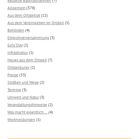
Aktuelle Baumaßnahmen
(7)
Allgemein
(378)
Aus dem Ortsteilrat
(12)
Aus dem Vereinsleben im Ortsteil
(5)
Behörden
(4)
Einwohnerversammlung
(3)
Girls`Day
(2)
Infrastruktur
(1)
Neues aus dem Ortsteil
(7)
Ortsteilkurier
(2)
Presse
(33)
Straßen und Wege
(2)
Termine
(3)
Umwelt und Natur
(3)
Veranstaltungshinweise
(2)
Was macht eigentlich….
(4)
Wortmeldungen
(1)