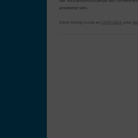
Der Vorstandsvorsitzende des Förderkrei
anwesend sein.
Dieser Beitrag wurde am
13/07/2015
unter
Ak