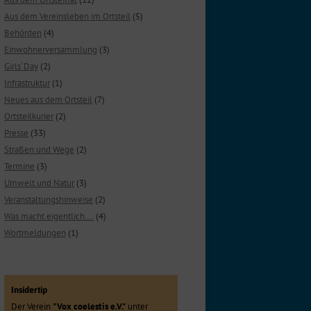
Aus dem Vereinsleben im Ortsteil
(5)
Behörden
(4)
Einwohnerversammlung
(3)
Girls`Day
(2)
Infrastruktur
(1)
Neues aus dem Ortsteil
(7)
Ortsteilkurier
(2)
Presse
(33)
Straßen und Wege
(2)
Termine
(3)
Umwelt und Natur
(3)
Veranstaltungshinweise
(2)
Was macht eigentlich….
(4)
Wortmeldungen
(1)
Insidertip
Der Verein
"Vox coelestis e.V."
unter