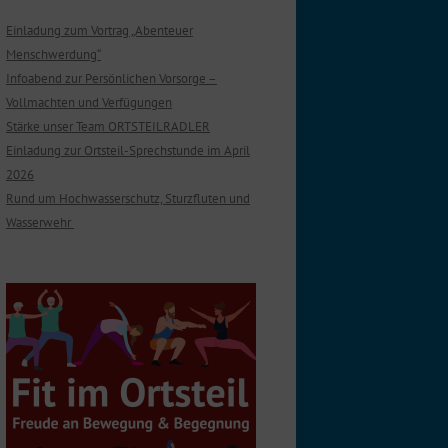
Einladung zum Vortrag „Abenteuer
Menschwerdung“
Infoabend zur Persönlichen Vorsorge –
Vollmachten und Verfügungen
Stärke unser Team ORTSTEILRADLER
Einladung zur Ortsteil-Sprechstunde im April
2026
Rund um Hochwasserschutz, Sturzfluten und
Wasserwehr