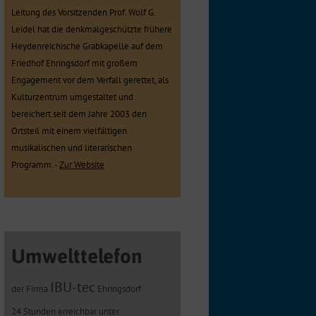
Leitung des Vorsitzenden Prof. Wolf G.
Leidel hat die denkmalgeschützte frühere
Heydenreichische Grabkapelle auf dem
Friedhof Ehringsdorf mit großem
Engagement vor dem Verfall gerettet, als
Kulturzentrum umgestaltet und
bereichert seit dem Jahre 2003 den
Ortsteil mit einem vielfältigen
musikalischen und literarischen
Programm. -
Zur Website
Umwelttelefon
IBU-tec
der Firma
Ehringsdorf
24 Stunden erreichbar unter