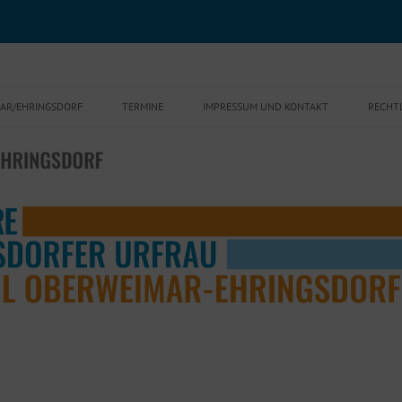
r-Ehringsdorf
Zum
Inhalt
MAR/EHRINGSDORF
TERMINE
IMPRESSUM UND KONTAKT
RECHT
springen
ORTSTEILRATSSITZUNGEN UND
DATE
SPRECHSTUNDEN 2026
COOKI