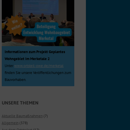
Informationen zum Projekt Geplantes
Wohngebiet Im Merketale 2
Unter
www.ortsteil-owe.de/merketal
finden Sie unsere Veröffentlichungen zum
Bauvorhaben.
UNSERE THEMEN
Aktuelle Baumaßnahmen
(7)
Allgemein
(378)
Aus dem Ortsteilrat
(12)