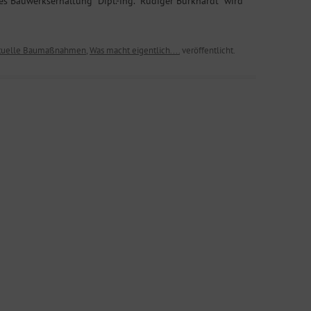
ses Bauwerkserhaltung Dipl.-ing. Rüdiger Burkhardt wird
tuelle Baumaßnahmen
,
Was macht eigentlich....
veröffentlicht.