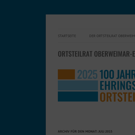
Engagement für einen lebendigen Ortsteil!
Ortsteilrat Oberweima
STARTSEITE
DER ORTSTEILRAT OBERWEI
WIR STELLEN UNS VOR
MITMACHEN
PRESSE
ARCHIV FÜR DEN MONAT:
JULI 2015