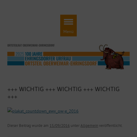
Ortsteilrat Oberweimar-Ehringsdorf
Engagement für einen lebendigen Ortsteil!
Zum
Inhalt
springen
Menü
+++ WICHTIG +++ WICHTIG +++ WICHTIG
+++
Dieser Beitrag wurde am
15/09/2016
unter
Allgemein
veröffentlicht.