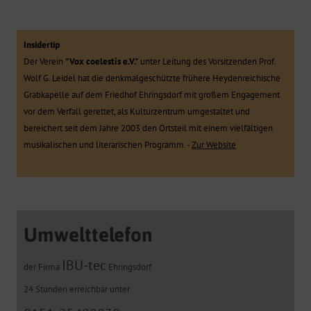
Insidertip
Der Verein
"Vox coelestis e.V."
unter Leitung des Vorsitzenden Prof.
Wolf G. Leidel hat die denkmalgeschützte frühere Heydenreichische
Grabkapelle auf dem Friedhof Ehringsdorf mit großem Engagement
vor dem Verfall gerettet, als Kulturzentrum umgestaltet und
bereichert seit dem Jahre 2003 den Ortsteil mit einem vielfältigen
musikalischen und literarischen Programm. -
Zur Website
Umwelttelefon
IBU-tec
der Firma
Ehringsdorf
24 Stunden erreichbar unter