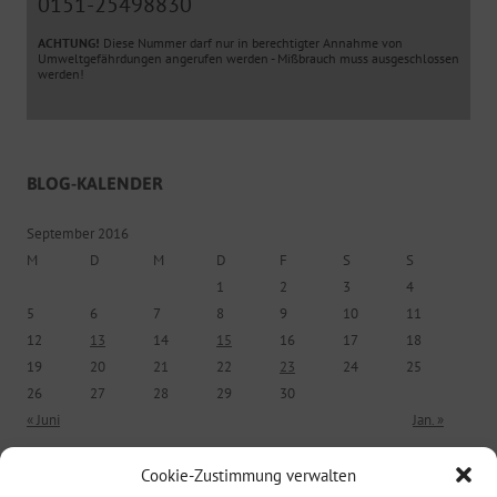
0151-25498830
ACHTUNG!
Diese Nummer darf nur in berechtigter Annahme von
Umweltgefährdungen angerufen werden - Mißbrauch muss ausgeschlossen
werden!
BLOG-KALENDER
September 2016
M
D
M
D
F
S
S
1
2
3
4
5
6
7
8
9
10
11
12
13
14
15
16
17
18
19
20
21
22
23
24
25
26
27
28
29
30
« Juni
Jan. »
Cookie-Zustimmung verwalten