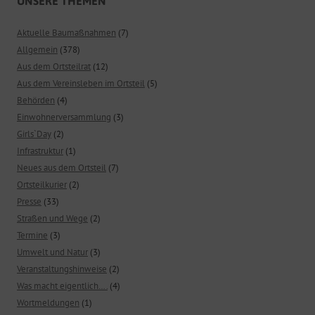
UNSERE THEMEN
Aktuelle Baumaßnahmen
(7)
Allgemein
(378)
Aus dem Ortsteilrat
(12)
Aus dem Vereinsleben im Ortsteil
(5)
Behörden
(4)
Einwohnerversammlung
(3)
Girls`Day
(2)
Infrastruktur
(1)
Neues aus dem Ortsteil
(7)
Ortsteilkurier
(2)
Presse
(33)
Straßen und Wege
(2)
Termine
(3)
Umwelt und Natur
(3)
Veranstaltungshinweise
(2)
Was macht eigentlich….
(4)
Wortmeldungen
(1)