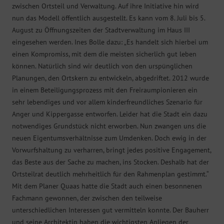
zwischen Ortsteil und Verwaltung. Auf ihre Initiative hin wird
nun das Modell öffentlich ausgestellt. Es kann vom 8. Juli bis 5.
August zu Öffnungszeiten der Stadtverwaltung im Haus III
eingesehen werden. Ines Bolle dazu: „Es handelt sich hierbei um
einen Kompromiss, mit dem die meisten sicherlich gut leben
können. Natürlich sind wir deutlich von den urspünglichen
Planungen, den Ortskern zu entwickeln, abgedriftet. 2012 wurde
in einem Beteiligungsprozess mit den Freiraumpionieren ein
sehr lebendiges und vor allem kinderfreundliches Szenario für
Anger und Kippergasse entworfen. Leider hat die Stadt ein dazu
notwendiges Grundstück nicht erworben. Nun zwangen uns die
neuen Eigentumsverhältnisse zum Umdenken. Doch ewig in der
Vorwurfshaltung zu verharren, bringt jedes positive Engagement,
das Beste aus der Sache zu machen, ins Stocken. Deshalb hat der
Ortsteilrat deutlich mehrheitlich für den Rahmenplan gestimmt.“
Mit dem Planer Quaas hatte die Stadt auch einen besonnenen
Fachmann gewonnen, der zwischen den teilweise
unterschiedlichen Interessen gut vermitteln konnte. Der Bauherr
und seine Architektin haben die wichtigsten Anliegen der