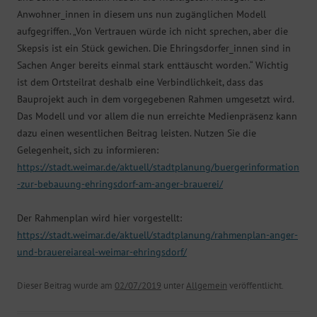
Anwohner_innen in diesem uns nun zugänglichen Modell
aufgegriffen. „Von Vertrauen würde ich nicht sprechen, aber die
Skepsis ist ein Stück gewichen. Die Ehringsdorfer_innen sind in
Sachen Anger bereits einmal stark enttäuscht worden.“ Wichtig
ist dem Ortsteilrat deshalb eine Verbindlichkeit, dass das
Bauprojekt auch in dem vorgegebenen Rahmen umgesetzt wird.
Das Modell und vor allem die nun erreichte Medienpräsenz kann
dazu einen wesentlichen Beitrag leisten. Nutzen Sie die
Gelegenheit, sich zu informieren:
https://stadt.weimar.de/aktuell/stadtplanung/buergerinformation
-zur-bebauung-ehringsdorf-am-anger-brauerei/
Der Rahmenplan wird hier vorgestellt:
https://stadt.weimar.de/aktuell/stadtplanung/rahmenplan-anger-
und-brauereiareal-weimar-ehringsdorf/
Dieser Beitrag wurde am
02/07/2019
unter
Allgemein
veröffentlicht.