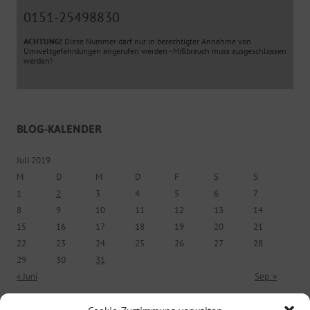
0151-25498830
ACHTUNG!
Diese Nummer darf nur in berechtigter Annahme von
Umweltgefährdungen angerufen werden - Mißbrauch muss ausgeschlossen
werden!
BLOG-KALENDER
Juli 2019
M
D
M
D
F
S
S
1
2
3
4
5
6
7
8
9
10
11
12
13
14
15
16
17
18
19
20
21
22
23
24
25
26
27
28
29
30
31
« Juni
Sep. »