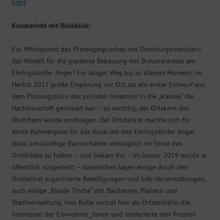
hier
]
Kurzbericht mit Rückblick:
Ein Mittelpunkt des Pressegespräches des Oberbürgermeisters:
das Modell für die geplante Bebauung des Brauereiareals am
Ehringsdorfer Anger! Ein langer Weg bis zu diesem Moment: im
Herbst 2017 große Empörung vor Ort, als ein erster Entwurf aus
dem Planungsbüro des privaten Investors in die „Kanäle“ der
Nachbarschaft gesickert war – zu wuchtig, der Ortskern des
Dörfchens würde erschlagen. Der Ortsteilrat machte sich für
einen Rahmenplan für das Areal um den Ehringsdo
rfer Anger
stark, um künftige Bauvorhaben verträglich im Sinne des
Ortsbildes zu halten – und bekam ihn – im Januar 2019 wurde er
öffentlich vorgestellt – dazwischen lagen einige durch den
Ortsteilrat organisierte Beteiligungen und Info-Veranstaltungen,
auch einige „Runde Tische“ mit Bauherren, Planern und
Stadtverwaltung. Ines Bolle vertrat hier als Ortsteilrätin die
Interessen der Einwohner_innen und moderierte den Prozess