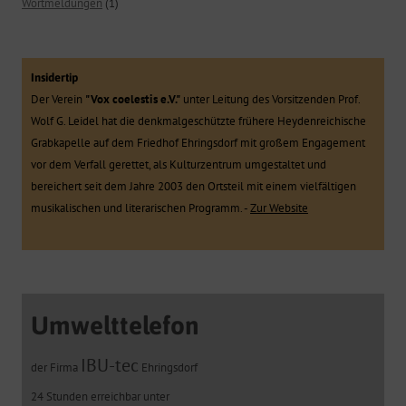
Wortmeldungen
(1)
Insidertip
Der Verein
"Vox coelestis e.V."
unter Leitung des Vorsitzenden Prof.
Wolf G. Leidel hat die denkmalgeschützte frühere Heydenreichische
Grabkapelle auf dem Friedhof Ehringsdorf mit großem Engagement
vor dem Verfall gerettet, als Kulturzentrum umgestaltet und
bereichert seit dem Jahre 2003 den Ortsteil mit einem vielfältigen
musikalischen und literarischen Programm. -
Zur Website
Umwelttelefon
IBU-tec
der Firma
Ehringsdorf
24 Stunden erreichbar unter