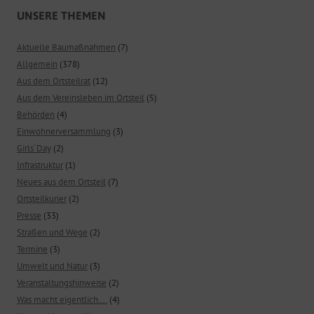
UNSERE THEMEN
Aktuelle Baumaßnahmen
(7)
Allgemein
(378)
Aus dem Ortsteilrat
(12)
Aus dem Vereinsleben im Ortsteil
(5)
Behörden
(4)
Einwohnerversammlung
(3)
Girls`Day
(2)
Infrastruktur
(1)
Neues aus dem Ortsteil
(7)
Ortsteilkurier
(2)
Presse
(33)
Straßen und Wege
(2)
Termine
(3)
Umwelt und Natur
(3)
Veranstaltungshinweise
(2)
Was macht eigentlich….
(4)