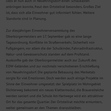
Dass er nun auch in Neuehringsdorf einen Schaukasten
anbringen konnte, freut den Ortsteilrat besonders. Großes Ziel
ist, dass sich alle Einwohner gut informiert fühlen. Weitere
Standorte sind in Planung.
Zur diesjährigen Einwohnerversammlung des
Oberbürgermeisters am 17. September gab es eine lange
Tagesordnung. Konflikte im Straßenverkehr, Sicherheit von
Fußgängern, vor allem die der Schulkinder, Fahrradinfrastruktur,
Natur- und Gewässerschutz standen auf dem Prüfstand.
Auskünfte gab der Oberbürgermeister auch zur Zukunft des
EOW-Geländes und zur nochmals verschobenen Erschließung
von Neuehringsdorf. Die geplante Bebauung des Merketals
sorgte für viel Emotionen. Doch werden auch einige Projekte im
Sinne der Einwohner umgesetzt: der Spielplatz im Wohngebiet
Dichterweg bekommt ein neues Klettermodul, die Brauereiteiche
werden saniert und die Schule Am Hartwege wird ein attraktiver
Ort für das gesamte Quartier. Der Ortsteilrat möchte ermuntern,
weiter gemeinsam an den Themen dranzubleiben.