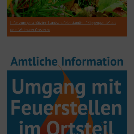
Infos zum geschützten Landschaftsbestandteil "Kipperquelle" aus
dem Weimarer Ortsrecht