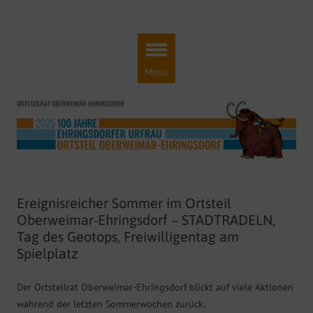
Ortsteilrat Oberweimar-Ehringsdorf
Engagement für einen lebendigen Ortsteil!
Zum
Inhalt
springen
Menü
Ereignisreicher Sommer im Ortsteil
Oberweimar-Ehringsdorf – STADTRADELN,
Tag des Geotops, Freiwilligentag am
Spielplatz
Der Ortsteilrat Oberweimar-Ehringsdorf blickt auf viele Aktionen
während der letzten Sommerwochen zurück.