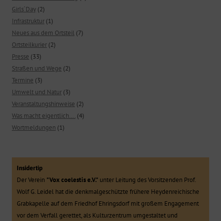
Girls`Day
(2)
Infrastruktur
(1)
Neues aus dem Ortsteil
(7)
Ortsteilkurier
(2)
Presse
(33)
Straßen und Wege
(2)
Termine
(3)
Umwelt und Natur
(3)
Veranstaltungshinweise
(2)
Was macht eigentlich….
(4)
Wortmeldungen
(1)
Insidertip
Der Verein
"Vox coelestis e.V."
unter Leitung des Vorsitzenden Prof.
Wolf G. Leidel hat die denkmalgeschützte frühere Heydenreichische
Grabkapelle auf dem Friedhof Ehringsdorf mit großem Engagement
vor dem Verfall gerettet, als Kulturzentrum umgestaltet und