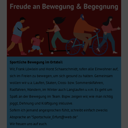
Sportliche Bewegung im Ortsteil
Wir, Frank Löwlein und Horst Schaarschmidt, rufen alle Einwohner auf,
sich im Freien zu bewegen, um sich gesund zu halten. Gemeinsam
wollen wir u.a. Laufen, Skaten, Cross- bzw. Sommerskifahren,
Radfahren, Wandern, im Winter auch Langlaufen u.v.m. Es geht um
Spaß an der Bewegung im Team. Bspw. zeigen wir, wie man richtig
joggt, Dehnung und Kräftigung inklusive.
Sofern ich jemand angesprochen fühlt, schreibt einfach zwecks
Absprache an "Sportschule_Erfurt@web.de"
Wir freuen uns auf euch.