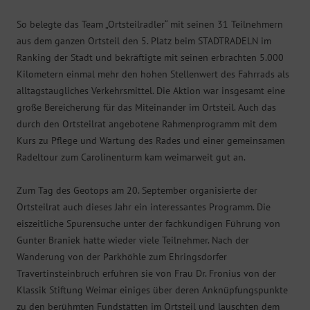
So belegte das Team „Ortsteilradler“ mit seinen 31 Teilnehmern
aus dem ganzen Ortsteil den 5. Platz beim STADTRADELN im
Ranking der Stadt und bekräftigte mit seinen erbrachten 5.000
Kilometern einmal mehr den hohen Stellenwert des Fahrrads als
alltagstaugliches Verkehrsmittel. Die Aktion war insgesamt eine
große Bereicherung für das Miteinander im Ortsteil. Auch das
durch den Ortsteilrat angebotene Rahmenprogramm mit dem
Kurs zu Pflege und Wartung des Rades und einer gemeinsamen
Radeltour zum Carolinenturm kam weimarweit gut an.
Zum Tag des Geotops am 20. September organisierte der
Ortsteilrat auch dieses Jahr ein interessantes Programm. Die
eiszeitliche Spurensuche unter der fachkundigen Führung von
Gunter Braniek hatte wieder viele Teilnehmer. Nach der
Wanderung von der Parkhöhle zum Ehringsdorfer
Travertinsteinbruch erfuhren sie von Frau Dr. Fronius von der
Klassik Stiftung Weimar einiges über deren Anknüpfungspunkte
zu den berühmten Fundstätten im Ortsteil und lauschten dem