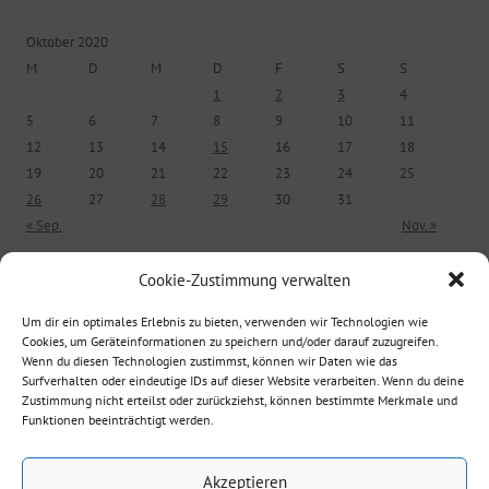
Oktober 2020
M
D
M
D
F
S
S
1
2
3
4
5
6
7
8
9
10
11
12
13
14
15
16
17
18
19
20
21
22
23
24
25
26
27
28
29
30
31
« Sep.
Nov. »
Cookie-Zustimmung verwalten
ÄLTERE BEITRÄGE
Um dir ein optimales Erlebnis zu bieten, verwenden wir Technologien wie
Cookies, um Geräteinformationen zu speichern und/oder darauf zuzugreifen.
Ältere Beiträge
Wenn du diesen Technologien zustimmst, können wir Daten wie das
Surfverhalten oder eindeutige IDs auf dieser Website verarbeiten. Wenn du deine
Zustimmung nicht erteilst oder zurückziehst, können bestimmte Merkmale und
Funktionen beeinträchtigt werden.
Suche nach:
Akzeptieren