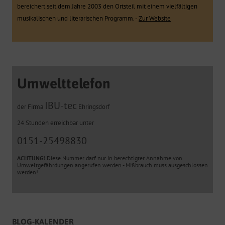
bereichert seit dem Jahre 2003 den Ortsteil mit einem vielfältigen
musikalischen und literarischen Programm. -
Zur Website
Umwelttelefon
IBU-tec
der Firma
Ehringsdorf
24 Stunden erreichbar unter
0151-25498830
ACHTUNG!
Diese Nummer darf nur in berechtigter Annahme von
Umweltgefährdungen angerufen werden - Mißbrauch muss ausgeschlossen
werden!
BLOG-KALENDER