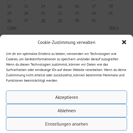
12
13
14
15
16
17
18
19
20
21
22
23
24
25
26
27
28
29
30
31
« Sep.
Nov. »
Cookie-Zustimmung verwalten
ÄLTERE BEITRÄGE
Um dir ein optimales Erlebnis zu bieten, verwenden wir Technologien wie
Cookies, um Geräteinformationen zu speichern und/oder darauf zuzugreifen.
Ältere Beiträge
Wenn du diesen Technologien zustimmst, können wir Daten wie das
Surfverhalten oder eindeutige IDs auf dieser Website verarbeiten. Wenn du deine
Zustimmung nicht erteilst oder zurückziehst, können bestimmte Merkmale und
Funktionen beeinträchtigt werden.
Suche nach:
Akzeptieren
Ablehnen
Einstellungen ansehen
Datenschutz
Mit Stolz präsentiert von WordPress