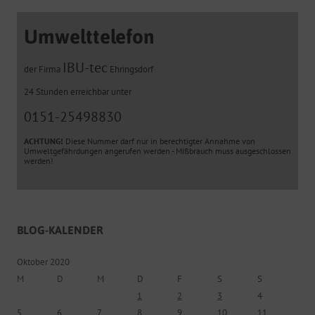
Umwelttelefon
IBU-tec
der Firma
Ehringsdorf
24 Stunden erreichbar unter
0151-25498830
ACHTUNG!
Diese Nummer darf nur in berechtigter Annahme von
Umweltgefährdungen angerufen werden - Mißbrauch muss ausgeschlossen
werden!
BLOG-KALENDER
Oktober 2020
M
D
M
D
F
S
S
1
2
3
4
5
6
7
8
9
10
11