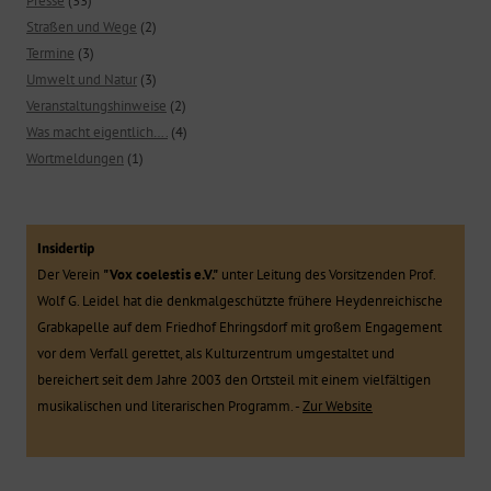
Presse
(33)
Straßen und Wege
(2)
Termine
(3)
Umwelt und Natur
(3)
Veranstaltungshinweise
(2)
Was macht eigentlich….
(4)
Wortmeldungen
(1)
Insidertip
Der Verein
"Vox coelestis e.V."
unter Leitung des Vorsitzenden Prof.
Wolf G. Leidel hat die denkmalgeschützte frühere Heydenreichische
Grabkapelle auf dem Friedhof Ehringsdorf mit großem Engagement
vor dem Verfall gerettet, als Kulturzentrum umgestaltet und
bereichert seit dem Jahre 2003 den Ortsteil mit einem vielfältigen
musikalischen und literarischen Programm. -
Zur Website