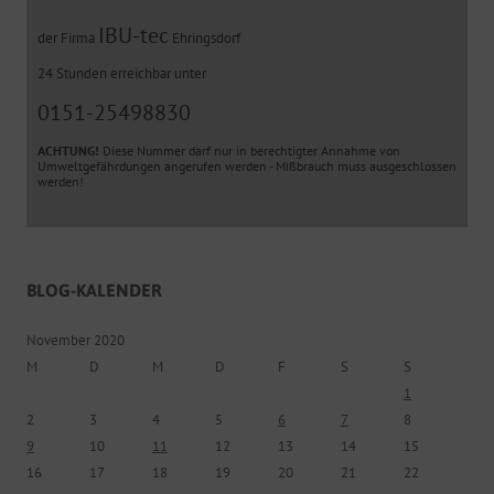
IBU-tec
der Firma
Ehringsdorf
24 Stunden erreichbar unter
0151-25498830
ACHTUNG!
Diese Nummer darf nur in berechtigter Annahme von
Umweltgefährdungen angerufen werden - Mißbrauch muss ausgeschlossen
werden!
BLOG-KALENDER
November 2020
M
D
M
D
F
S
S
1
2
3
4
5
6
7
8
9
10
11
12
13
14
15
16
17
18
19
20
21
22