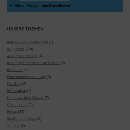
Veröffentlichungen zum Bauvorhaben.
UNSERE THEMEN
Aktuelle Baumaßnahmen
(7)
Allgemein
(378)
Aus dem Ortsteilrat
(12)
Aus dem Vereinsleben im Ortsteil
(5)
Behörden
(4)
Einwohnerversammlung
(3)
Girls`Day
(2)
Infrastruktur
(1)
Neues aus dem Ortsteil
(7)
Ortsteilkurier
(2)
Presse
(33)
Straßen und Wege
(2)
Termine
(3)