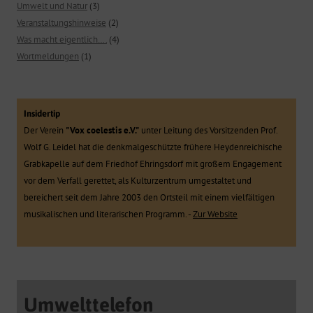
Umwelt und Natur
(3)
Veranstaltungshinweise
(2)
Was macht eigentlich….
(4)
Wortmeldungen
(1)
Insidertip
Der Verein
"Vox coelestis e.V."
unter Leitung des Vorsitzenden Prof.
Wolf G. Leidel hat die denkmalgeschützte frühere Heydenreichische
Grabkapelle auf dem Friedhof Ehringsdorf mit großem Engagement
vor dem Verfall gerettet, als Kulturzentrum umgestaltet und
bereichert seit dem Jahre 2003 den Ortsteil mit einem vielfältigen
musikalischen und literarischen Programm. -
Zur Website
Umwelttelefon