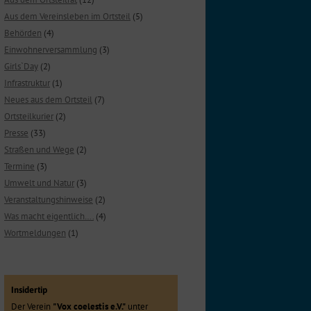
Aus dem Vereinsleben im Ortsteil
(5)
Behörden
(4)
Einwohnerversammlung
(3)
Girls`Day
(2)
Infrastruktur
(1)
Neues aus dem Ortsteil
(7)
Ortsteilkurier
(2)
Presse
(33)
Straßen und Wege
(2)
Termine
(3)
Umwelt und Natur
(3)
Veranstaltungshinweise
(2)
Was macht eigentlich….
(4)
Wortmeldungen
(1)
Insidertip
Der Verein
"Vox coelestis e.V."
unter