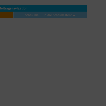
Beitragsnavigation
Schau mal … in die Schaukästen!
→