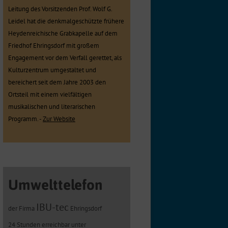
Leitung des Vorsitzenden Prof. Wolf G.
Leidel hat die denkmalgeschützte frühere
Heydenreichische Grabkapelle auf dem
Friedhof Ehringsdorf mit großem
Engagement vor dem Verfall gerettet, als
Kulturzentrum umgestaltet und
bereichert seit dem Jahre 2003 den
Ortsteil mit einem vielfältigen
musikalischen und literarischen
Programm. -
Zur Website
Umwelttelefon
IBU-tec
der Firma
Ehringsdorf
24 Stunden erreichbar unter