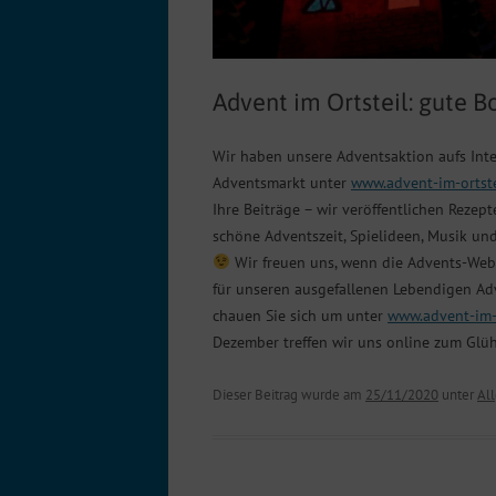
Advent im Ortsteil: gute B
Wir haben unsere Adventsaktion aufs Inte
Adventsmarkt unter
www.advent-im-ortste
Ihre Beiträge – wir veröffentlichen Rezept
schöne Adventszeit, Spielideen, Musik u
Wir freuen uns, wenn die Advents-Webs
für unseren ausgefallenen Lebendigen Ad
chauen Sie sich um unter
www.advent-im-o
Dezember treffen wir uns online zum Glü
Dieser Beitrag wurde am
25/11/2020
unter
Al