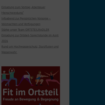
Einladung zum Vortrag „Abenteuer
Menschwerdung“
Infoabend zur Persönlichen Vorsorge –
Vollmachten und Verfügungen
Stärke unser Team ORTSTEILRADLER
Einladung zur Ortsteil-Sprechstunde im April
2026
Rund um Hochwasserschutz, Sturzfluten und
Wasserwehr