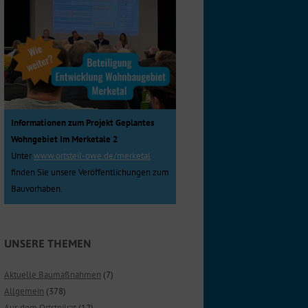
Informationen zum Projekt Geplantes
Wohngebiet Im Merketale 2
Unter
www.ortsteil-owe.de/merketal
finden Sie unsere Veröffentlichungen zum
Bauvorhaben.
UNSERE THEMEN
Aktuelle Baumaßnahmen
(7)
Allgemein
(378)
Aus dem Ortsteilrat
(12)