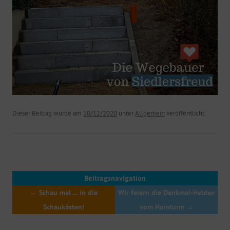
Dieser Beitrag wurde am
10/12/2020
unter
Allgemein
veröffentlicht.
Beitragsnavigation
←
Schau mal … in die
Wir feiern die Denkmal-Helden
Schaukästen!
vom Hainturm
→