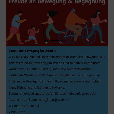
Sportliche Bewegung im Ortsteil
Wir, Frank Löwlein und Horst Schaarschmidt, rufen alle Einwohner auf,
sich im Freien zu bewegen, um sich gesund zu halten. Gemeinsam
wollen wir u.a. Laufen, Skaten, Cross- bzw. Sommerskifahren,
Radfahren, Wandern, im Winter auch Langlaufen u.v.m. Es geht um
Spaß an der Bewegung im Team. Bspw. zeigen wir, wie man richtig
joggt, Dehnung und Kräftigung inklusive.
Sofern ich jemand angesprochen fühlt, schreibt einfach zwecks
Absprache an "Sportschule_Erfurt@web.de"
Wir freuen uns auf euch.
Viele Grüße