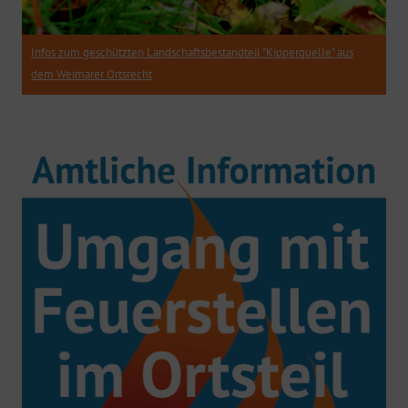
Infos zum geschützten Landschaftsbestandteil "Kipperquelle" aus
dem Weimarer Ortsrecht