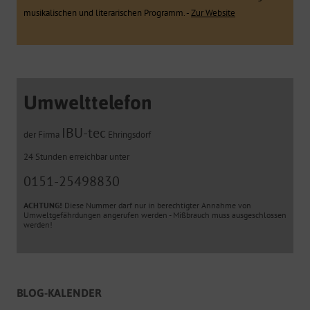
musikalischen und literarischen Programm. -
Zur Website
Umwelttelefon
IBU-tec
der Firma
Ehringsdorf
24 Stunden erreichbar unter
0151-25498830
ACHTUNG!
Diese Nummer darf nur in berechtigter Annahme von
Umweltgefährdungen angerufen werden - Mißbrauch muss ausgeschlossen
werden!
BLOG-KALENDER