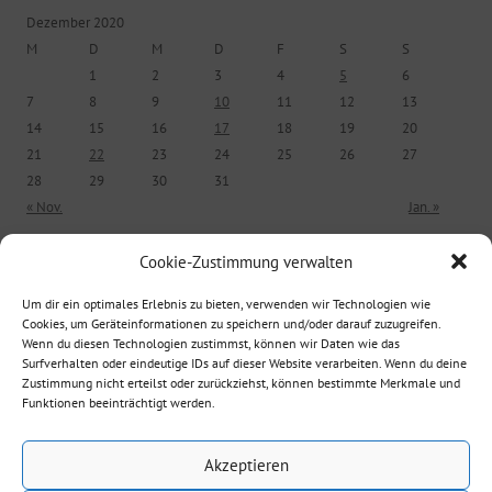
Dezember 2020
M
D
M
D
F
S
S
1
2
3
4
5
6
7
8
9
10
11
12
13
14
15
16
17
18
19
20
21
22
23
24
25
26
27
28
29
30
31
« Nov.
Jan. »
Cookie-Zustimmung verwalten
ÄLTERE BEITRÄGE
Um dir ein optimales Erlebnis zu bieten, verwenden wir Technologien wie
Cookies, um Geräteinformationen zu speichern und/oder darauf zuzugreifen.
Ältere Beiträge
Wenn du diesen Technologien zustimmst, können wir Daten wie das
Surfverhalten oder eindeutige IDs auf dieser Website verarbeiten. Wenn du deine
Zustimmung nicht erteilst oder zurückziehst, können bestimmte Merkmale und
Funktionen beeinträchtigt werden.
Suche nach:
Akzeptieren