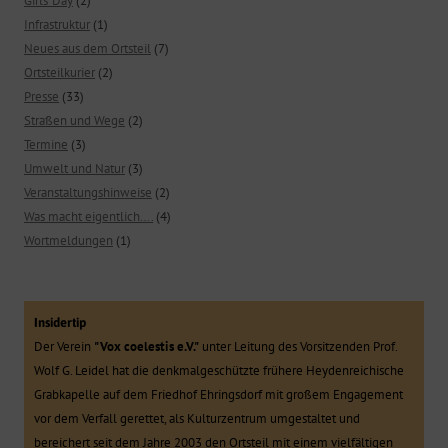
Girls`Day
(2)
Infrastruktur
(1)
Neues aus dem Ortsteil
(7)
Ortsteilkurier
(2)
Presse
(33)
Straßen und Wege
(2)
Termine
(3)
Umwelt und Natur
(3)
Veranstaltungshinweise
(2)
Was macht eigentlich….
(4)
Wortmeldungen
(1)
Insidertip
Der Verein
"Vox coelestis e.V."
unter Leitung des Vorsitzenden Prof.
Wolf G. Leidel hat die denkmalgeschützte frühere Heydenreichische
Grabkapelle auf dem Friedhof Ehringsdorf mit großem Engagement
vor dem Verfall gerettet, als Kulturzentrum umgestaltet und
bereichert seit dem Jahre 2003 den Ortsteil mit einem vielfältigen