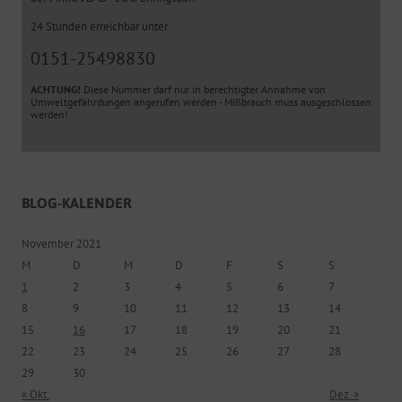
24 Stunden erreichbar unter
0151-25498830
ACHTUNG!
Diese Nummer darf nur in berechtigter Annahme von
Umweltgefährdungen angerufen werden - Mißbrauch muss ausgeschlossen
werden!
BLOG-KALENDER
November 2021
M
D
M
D
F
S
S
1
2
3
4
5
6
7
8
9
10
11
12
13
14
15
16
17
18
19
20
21
22
23
24
25
26
27
28
29
30
« Okt.
Dez. »