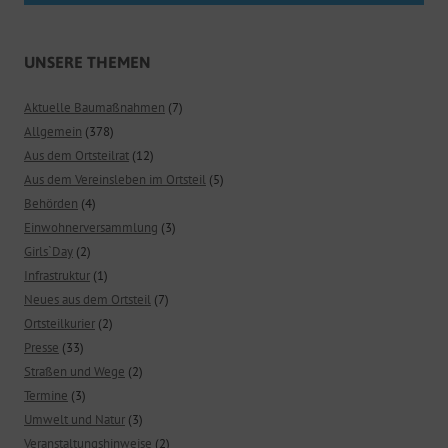
UNSERE THEMEN
Aktuelle Baumaßnahmen
(7)
Allgemein
(378)
Aus dem Ortsteilrat
(12)
Aus dem Vereinsleben im Ortsteil
(5)
Behörden
(4)
Einwohnerversammlung
(3)
Girls`Day
(2)
Infrastruktur
(1)
Neues aus dem Ortsteil
(7)
Ortsteilkurier
(2)
Presse
(33)
Straßen und Wege
(2)
Termine
(3)
Umwelt und Natur
(3)
Veranstaltungshinweise
(2)