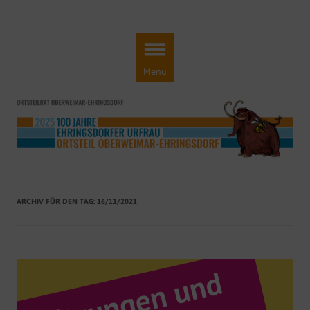
Ortsteilrat Oberweimar-Ehringsdorf
Engagement für einen lebendigen Ortsteil!
Zum
Inhalt
springen
Menü
ARCHIV FÜR DEN TAG:
16/11/2021