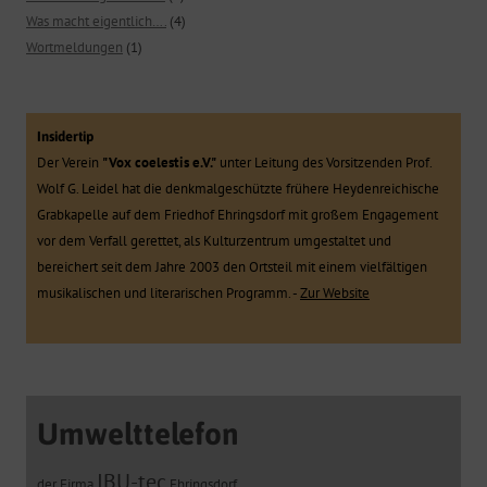
Was macht eigentlich….
(4)
Wortmeldungen
(1)
Insidertip
Der Verein
"Vox coelestis e.V."
unter Leitung des Vorsitzenden Prof.
Wolf G. Leidel hat die denkmalgeschützte frühere Heydenreichische
Grabkapelle auf dem Friedhof Ehringsdorf mit großem Engagement
vor dem Verfall gerettet, als Kulturzentrum umgestaltet und
bereichert seit dem Jahre 2003 den Ortsteil mit einem vielfältigen
musikalischen und literarischen Programm. -
Zur Website
Umwelttelefon
IBU-tec
der Firma
Ehringsdorf