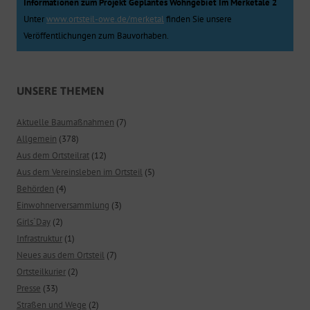
Informationen zum Projekt Geplantes Wohngebiet Im Merketale 2
Unter
www.ortsteil-owe.de/merketal
finden Sie unsere
Veröffentlichungen zum Bauvorhaben.
UNSERE THEMEN
Aktuelle Baumaßnahmen
(7)
Allgemein
(378)
Aus dem Ortsteilrat
(12)
Aus dem Vereinsleben im Ortsteil
(5)
Behörden
(4)
Einwohnerversammlung
(3)
Girls`Day
(2)
Infrastruktur
(1)
Neues aus dem Ortsteil
(7)
Ortsteilkurier
(2)
Presse
(33)
Straßen und Wege
(2)