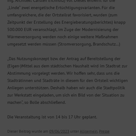
Ing. Architekt Carsten Eichholz) vor. Dieses entwirft für die
„Linde“ zwei energetische Ertüchtigungsvarianten. Für die
umfangreichere, die der Ortsteilrat favorisiert, wurden (zum
Zeitpunkt der Erstellung des Energieberatungsberichtes) knapp
500.000 EUR veranschlagt, im Zuge der Modernisierung der
Wärmeversorgung werden noch einige weitere Maßnahmen
umgesetzt werden müssen (Stromversorgung, Brandschutz…)
„Das Nutzungskonzept bzw. der Antrag auf Bereitstellung der
(Eigen-)Mittel aus dem städtischen Haushalt wird im Stadtrat zur
Abstimmung vorgelegt werden. Wir hoffen sehr, dass uns die
Stadträtinnen und Stadträte in diesem für den Ortsteil wichtigen
Anliegen unterstützen. Deshalb haben wir auch die Stadtpolitik
zur Werkstatt eingeladen, um sich ein Bild von der Situation zu
machen“, so Bolle abschließend.
Die Veranstaltung ist von 14 bis 17 Uhr geplant.
Dieser Beitrag wurde am
09/06/2023
unter
Allgemein
,
Presse