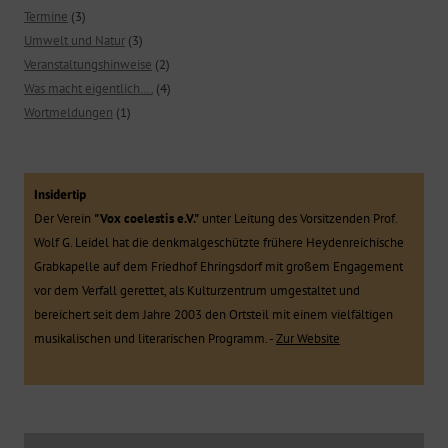
Termine
(3)
Umwelt und Natur
(3)
Veranstaltungshinweise
(2)
Was macht eigentlich….
(4)
Wortmeldungen
(1)
Insidertip
Der Verein
"Vox coelestis e.V."
unter Leitung des Vorsitzenden Prof.
Wolf G. Leidel hat die denkmalgeschützte frühere Heydenreichische
Grabkapelle auf dem Friedhof Ehringsdorf mit großem Engagement
vor dem Verfall gerettet, als Kulturzentrum umgestaltet und
bereichert seit dem Jahre 2003 den Ortsteil mit einem vielfältigen
musikalischen und literarischen Programm. -
Zur Website