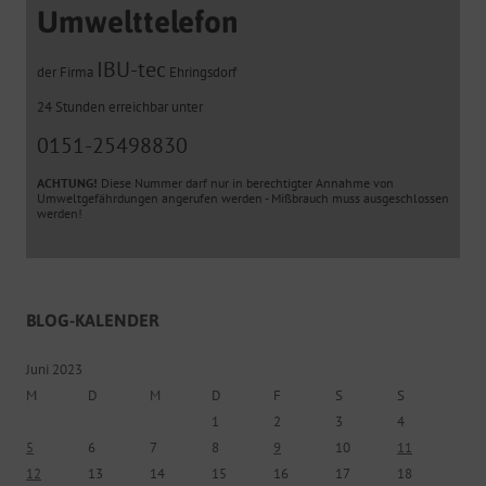
Umwelttelefon
IBU-tec
der Firma
Ehringsdorf
24 Stunden erreichbar unter
0151-25498830
ACHTUNG!
Diese Nummer darf nur in berechtigter Annahme von
Umweltgefährdungen angerufen werden - Mißbrauch muss ausgeschlossen
werden!
BLOG-KALENDER
Juni 2023
M
D
M
D
F
S
S
1
2
3
4
5
6
7
8
9
10
11
12
13
14
15
16
17
18