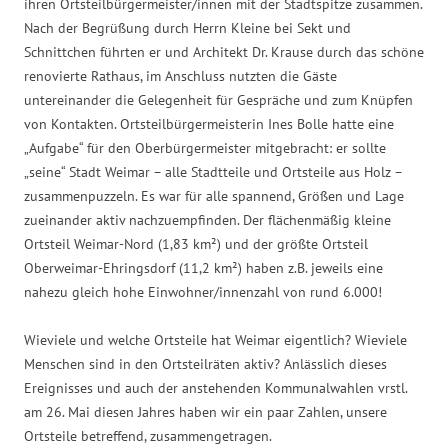
ihren Ortsteilbürgermeister/innen mit der Stadtspitze zusammen.
Nach der Begrüßung durch Herrn Kleine bei Sekt und
Schnittchen führten er und Architekt Dr. Krause durch das schöne
renovierte Rathaus, im Anschluss nutzten die Gäste
untereinander die Gelegenheit für Gespräche und zum Knüpfen
von Kontakten. Ortsteilbürgermeisterin Ines Bolle hatte eine
„Aufgabe“ für den Oberbürgermeister mitgebracht: er sollte
„seine“ Stadt Weimar – alle Stadtteile und Ortsteile aus Holz –
zusammenpuzzeln. Es war für alle spannend, Größen und Lage
zueinander aktiv nachzuempfinden. Der flächenmäßig kleine
Ortsteil Weimar-Nord (1,83 km²) und der größte Ortsteil
Oberweimar-Ehringsdorf (11,2 km²) haben z.B. jeweils eine
nahezu gleich hohe Einwohner/innenzahl von rund 6.000!
Wieviele und welche Ortsteile hat Weimar eigentlich? Wieviele
Menschen sind in den Ortsteilräten aktiv? Anlässlich dieses
Ereignisses und auch der anstehenden Kommunalwahlen vrstl.
am 26. Mai diesen Jahres haben wir ein paar Zahlen, unsere
Ortsteile betreffend, zusammengetragen.