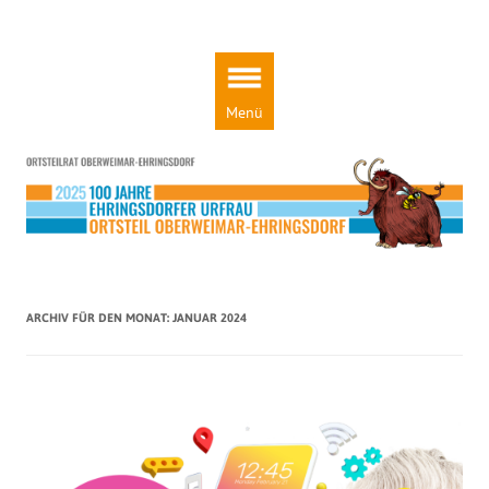
Ortsteilrat Oberweimar-Ehringsdorf
Engagement für einen lebendigen Ortsteil!
Zum
Inhalt
springen
Menü
ARCHIV FÜR DEN MONAT:
JANUAR 2024