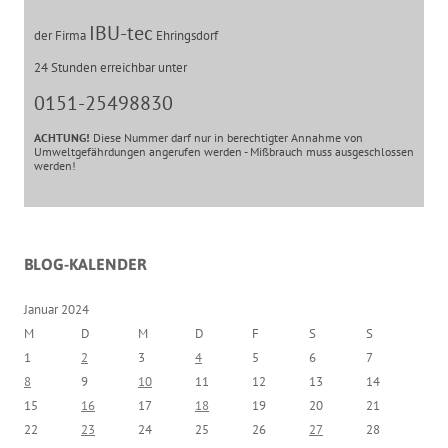
IBU-tec
der Firma
Ehringsdorf
24 Stunden erreichbar unter
0151-25498830
ACHTUNG!
Diese Nummer darf nur in berechtigter Annahme von
Umweltgefährdungen angerufen werden - Mißbrauch muss ausgeschlossen
werden!
BLOG-KALENDER
Januar 2024
M
D
M
D
F
S
S
1
2
3
4
5
6
7
8
9
10
11
12
13
14
15
16
17
18
19
20
21
22
23
24
25
26
27
28