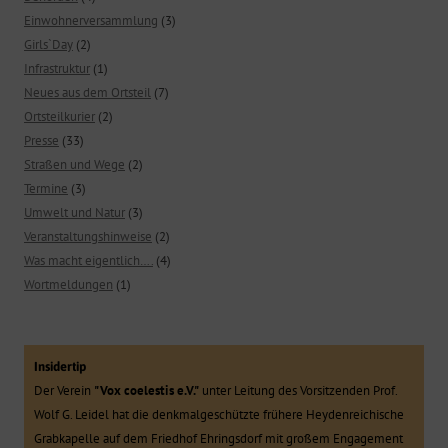
Einwohnerversammlung
(3)
Girls`Day
(2)
Infrastruktur
(1)
Neues aus dem Ortsteil
(7)
Ortsteilkurier
(2)
Presse
(33)
Straßen und Wege
(2)
Termine
(3)
Umwelt und Natur
(3)
Veranstaltungshinweise
(2)
Was macht eigentlich….
(4)
Wortmeldungen
(1)
Insidertip
Der Verein
"Vox coelestis e.V."
unter Leitung des Vorsitzenden Prof.
Wolf G. Leidel hat die denkmalgeschützte frühere Heydenreichische
Grabkapelle auf dem Friedhof Ehringsdorf mit großem Engagement