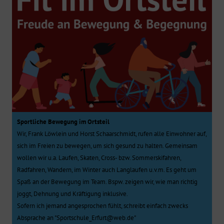
Sportliche Bewegung im Ortsteil
Wir, Frank Löwlein und Horst Schaarschmidt, rufen alle Einwohner auf,
sich im Freien zu bewegen, um sich gesund zu halten. Gemeinsam
wollen wir u.a. Laufen, Skaten, Cross- bzw. Sommerskifahren,
Radfahren, Wandern, im Winter auch Langlaufen u.v.m. Es geht um
Spaß an der Bewegung im Team. Bspw. zeigen wir, wie man richtig
joggt, Dehnung und Kräftigung inklusive.
Sofern ich jemand angesprochen fühlt, schreibt einfach zwecks
Absprache an "Sportschule_Erfurt@web.de"