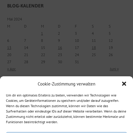
BLOG-KALENDER
Mai 2024
M
D
M
D
F
S
S
1
2
3
4
5
6
7
8
9
10
11
12
13
14
15
16
17
18
19
20
21
22
23
24
25
26
27
28
29
30
31
« Apr.
Juni »
Cookie-Zustimmung verwalten
ÄLTERE BEITRÄGE
Um dir ein optimales Erlebnis zu bieten, verwenden wir Technologien wie
Cookies, um Geräteinformationen zu speichern und/oder darauf zuzugreifen.
Ältere Beiträge
Wenn du diesen Technologien zustimmst, können wir Daten wie das
Surfverhalten oder eindeutige IDs auf dieser Website verarbeiten. Wenn du deine
Zustimmung nicht erteilst oder zurückziehst, können bestimmte Merkmale und
Funktionen beeinträchtigt werden.
Suche nach: