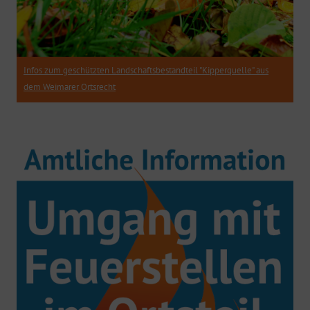
Infos zum geschützten Landschaftsbestandteil "Kipperquelle" aus
dem Weimarer Ortsrecht