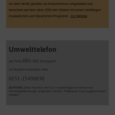
vor dem Verfall gerettet, als Kulturzentrum umgestaltet und
bereichert seit dem Jahre 2003 den Ortsteil mit einem vielfältigen
musikalischen und literarischen Programm. -
Zur Website
Umwelttelefon
IBU-tec
der Firma
Ehringsdorf
24 Stunden erreichbar unter
0151-25498830
ACHTUNG!
Diese Nummer darf nur in berechtigter Annahme von
Umweltgefährdungen angerufen werden - Mißbrauch muss ausgeschlossen
werden!