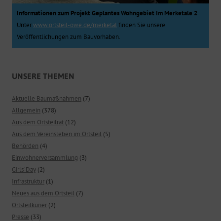
Informationen zum Projekt Geplantes Wohngebiet Im Merketale 2
Unter
www.ortsteil-owe.de/merketal
finden Sie unsere
Veröffentlichungen zum Bauvorhaben.
UNSERE THEMEN
Aktuelle Baumaßnahmen
(7)
Allgemein
(378)
Aus dem Ortsteilrat
(12)
Aus dem Vereinsleben im Ortsteil
(5)
Behörden
(4)
Einwohnerversammlung
(3)
Girls`Day
(2)
Infrastruktur
(1)
Neues aus dem Ortsteil
(7)
Ortsteilkurier
(2)
Presse
(33)