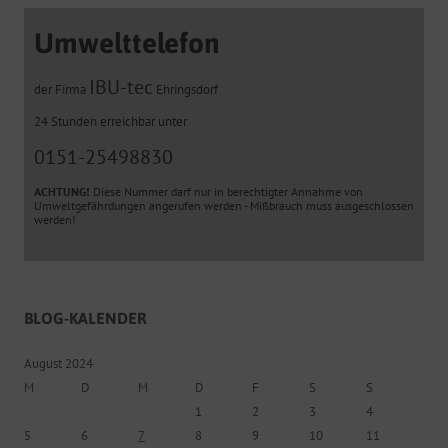
Umwelttelefon
IBU-tec
der Firma
Ehringsdorf
24 Stunden erreichbar unter
0151-25498830
ACHTUNG!
Diese Nummer darf nur in berechtigter Annahme von
Umweltgefährdungen angerufen werden - Mißbrauch muss ausgeschlossen
werden!
BLOG-KALENDER
August 2024
M
D
M
D
F
S
S
1
2
3
4
5
6
7
8
9
10
11