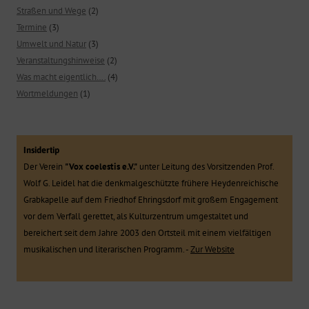
Straßen und Wege
(2)
Termine
(3)
Umwelt und Natur
(3)
Veranstaltungshinweise
(2)
Was macht eigentlich….
(4)
Wortmeldungen
(1)
Insidertip
Der Verein
"Vox coelestis e.V."
unter Leitung des Vorsitzenden Prof.
Wolf G. Leidel hat die denkmalgeschützte frühere Heydenreichische
Grabkapelle auf dem Friedhof Ehringsdorf mit großem Engagement
vor dem Verfall gerettet, als Kulturzentrum umgestaltet und
bereichert seit dem Jahre 2003 den Ortsteil mit einem vielfältigen
musikalischen und literarischen Programm. -
Zur Website