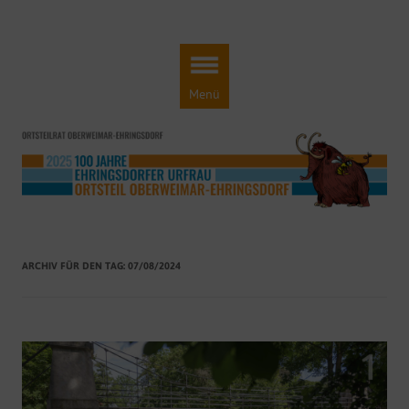
Ortsteilrat Oberweimar-Ehringsdorf
Engagement für einen lebendigen Ortsteil!
Zum
Inhalt
springen
Menü
ARCHIV FÜR DEN TAG:
07/08/2024