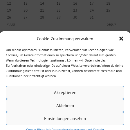
12
13
14
15
16
17
18
19
20
21
22
23
24
25
26
27
28
29
30
31
« Juli
Sep. »
Cookie-Zustimmung verwalten
ÄLTERE BEITRÄGE
Um dir ein optimales Erlebnis zu bieten, verwenden wir Technologien wie
Cookies, um Geräteinformationen zu speichern und/oder darauf zuzugreifen.
Ältere Beiträge
Wenn du diesen Technologien zustimmst, können wir Daten wie das
Surfverhalten oder eindeutige IDs auf dieser Website verarbeiten. Wenn du deine
Zustimmung nicht erteilst oder zurückziehst, können bestimmte Merkmale und
Funktionen beeinträchtigt werden.
Suche nach:
Akzeptieren
Ablehnen
Einstellungen ansehen
Datenschutz
Mit Stolz präsentiert von WordPress
Cookie-Richtlinie
Datenschutz
Impressum und Kontakt