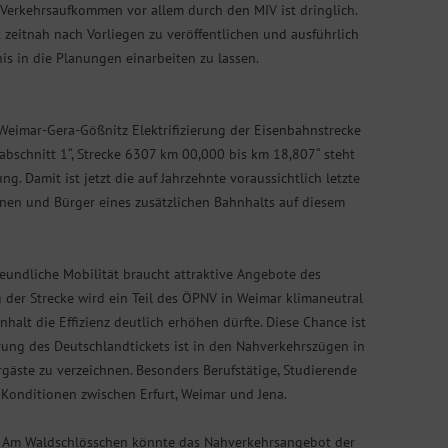
erkehrsaufkommen vor allem durch den MIV ist dringlich.
 zeitnah nach Vorliegen zu veröffentlichen und ausführlich
s in die Planungen einarbeiten zu lassen.
imar-Gera-Gößnitz Elektrifizierung der Eisenbahnstrecke
abschnitt 1“, Strecke 6307 km 00,000 bis km 18,807“ steht
. Damit ist jetzt die auf Jahrzehnte voraussichtlich letzte
nnen und Bürger eines zusätzlichen Bahnhalts auf diesem
eundliche Mobilität braucht attraktive Angebote des
g der Strecke wird ein Teil des ÖPNV in Weimar klimaneutral
nhalt die Effizienz deutlich erhöhen dürfte. Diese Chance ist
hrung des Deutschlandtickets ist in den Nahverkehrszügen in
rgäste zu verzeichnen. Besonders Berufstätige, Studierende
Konditionen zwischen Erfurt, Weimar und Jena.
re Am Waldschlösschen könnte das Nahverkehrsangebot der