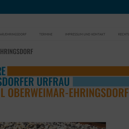
r-Ehringsdorf
Zum
Inhalt
MAR/EHRINGSDORF
TERMINE
IMPRESSUM UND KONTAKT
RECHT
springen
ORTSTEILRATSSITZUNGEN UND
DATE
SPRECHSTUNDEN 2026
COOKI