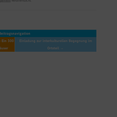
lgemein
veröffentlicht.
Beitragsnavigation
– Ein 300
Einladung zur interkulturellen Begegnung im
häuser
Ortsteil
→