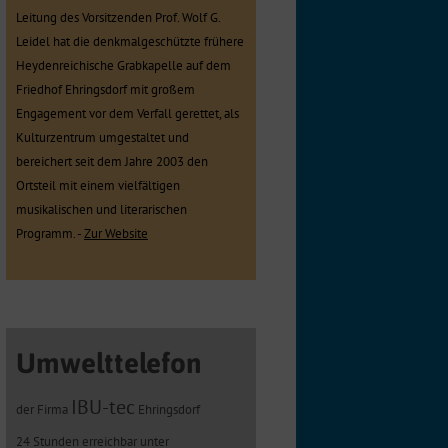
Leitung des Vorsitzenden Prof. Wolf G.
Leidel hat die denkmalgeschützte frühere
Heydenreichische Grabkapelle auf dem
Friedhof Ehringsdorf mit großem
Engagement vor dem Verfall gerettet, als
Kulturzentrum umgestaltet und
bereichert seit dem Jahre 2003 den
Ortsteil mit einem vielfältigen
musikalischen und literarischen
Programm. -
Zur Website
Umwelttelefon
IBU-tec
der Firma
Ehringsdorf
24 Stunden erreichbar unter