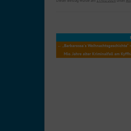
Dieser Beitrag wurde am
17/01/2025
unter
Al
←
„Barbarossa´s Weihnachtsgeschichte“ 
Mio. Jahre alter Kriminalfall am Kyff