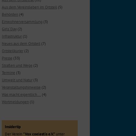
Aus dem Vereinsleben im Ortsteil
(5)
Behörden
(4)
Einwohnerversammlung
(3)
Girls`Day
(2)
Infrastruktur
(1)
Neues aus dem Ortsteil
(7)
Ortsteilkurier
(2)
Presse
(33)
Straßen und Wege
(2)
Termine
(3)
Umwelt und Natur
(3)
Veranstaltungshinweise
(2)
Was macht eigentlich….
(4)
Wortmeldungen
(1)
Insidertip
Der Verein
"Vox coelestis e.V."
unter