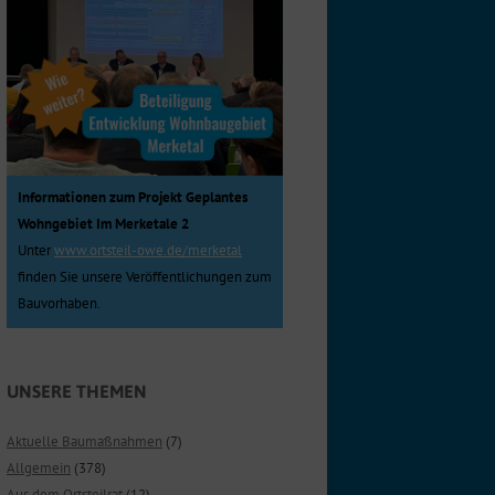
Informationen zum Projekt Geplantes
Wohngebiet Im Merketale 2
Unter
www.ortsteil-owe.de/merketal
finden Sie unsere Veröffentlichungen zum
Bauvorhaben.
UNSERE THEMEN
Aktuelle Baumaßnahmen
(7)
Allgemein
(378)
Aus dem Ortsteilrat
(12)