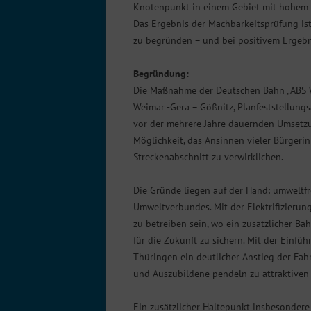
Knotenpunkt in einem Gebiet mit hohem V
Das Ergebnis der Machbarkeitsprüfung ist
zu begründen – und bei positivem Ergebni
Begründung:
Die Maßnahme der Deutschen Bahn „ABS We
Weimar -Gera – Gößnitz, Planfeststellungs
vor der mehrere Jahre dauernden Umsetzung
Möglichkeit, das Ansinnen vieler Bürgeri
Streckenabschnitt zu verwirklichen.
Die Gründe liegen auf der Hand: umweltfr
Umweltverbundes. Mit der Elektrifizierun
zu betreiben sein, wo ein zusätzlicher Bah
für die Zukunft zu sichern. Mit der Einfü
Thüringen ein deutlicher Anstieg der Fah
und Auszubildene pendeln zu attraktiven 
Ein zusätzlicher Haltepunkt insbesonde