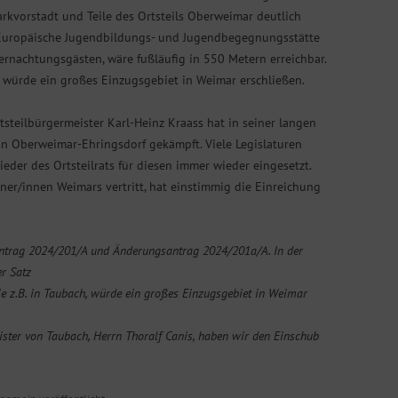
kvorstadt und Teile des Ortsteils Oberweimar deutlich
Europäische Jugendbildungs- und Jugendbegegnungsstätte
ernachtungsgästen, wäre fußläufig in 550 Metern erreichbar.
* würde ein großes Einzugsgebiet in Weimar erschließen.
steilbürgermeister Karl-Heinz Kraass hat in seiner langen
 in Oberweimar-Ehringsdorf gekämpft. Viele Legislaturen
ieder des Ortsteilrats für diesen immer wieder eingesetzt.
hner/innen Weimars vertritt, hat einstimmig die Einreichung
ntrag 2024/201/A und Änderungsantrag 2024/201a/A. In der
r Satz
ie z.B. in Taubach, würde ein großes Einzugsgebiet in Weimar
ster von Taubach, Herrn Thoralf Canis, haben wir den Einschub