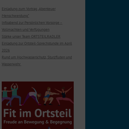
Einladung zum Vortrag „Abenteuer
Menschwerdung“
Infoabend zur Persönlichen Vorsorge –
Vollmachten und Verfügungen
Stärke unser Team ORTSTEILRADLER
Einladung zur Ortsteil-Sprechstunde im April
2026
Rund um Hochwasserschutz, Sturzfluten und
Wasserwehr