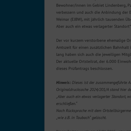
Bewohner/innen im Gebiet Lindenberg, Par
verbessern und auch die Anbindung der 
Weimar (EJBW), mit jährlich tausenden Üb
Aber auch ein etwas verlagerter Standort
Der vor kurzem verstorbene ehemalige Ort
Amtszeit für einen zusätzlichen Bahnhalt
lang haben sich auch die jeweiligen Mitgl
Der aktuelle Ortsteilrat, der 6.000 Einwo
dieses Prüfantrags beschlossen.
Hinweis:
Dieses ist der zusammengeführte A
Originaldrucksache 2024/201/A stand hier de
„Aber auch ein etwas verlagerter Standort, w
erschließen.“
Nach Rücksprache mit dem Ortsteilbürgermei
„wie z.B. in Taubach“ gelöscht.