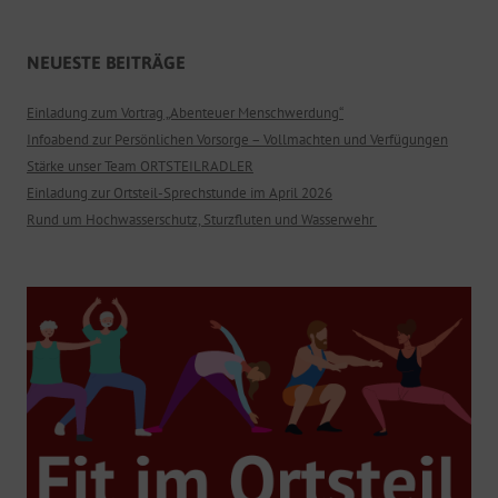
NEUESTE BEITRÄGE
Einladung zum Vortrag „Abenteuer Menschwerdung“
Infoabend zur Persönlichen Vorsorge – Vollmachten und Verfügungen
Stärke unser Team ORTSTEILRADLER
Einladung zur Ortsteil-Sprechstunde im April 2026
Rund um Hochwasserschutz, Sturzfluten und Wasserwehr