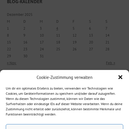
BLOG-KALENDER
Dezember 2025
M
D
M
D
F
S
S
1
2
3
4
5
6
7
8
9
10
11
12
13
14
15
16
17
18
19
20
21
22
23
24
25
26
27
28
29
30
31
« Nov.
Feb. »
Cookie-Zustimmung verwalten
ÄLTERE BEITRÄGE
Um dir ein optimales Erlebnis zu bieten, verwenden wir Technologien wie
Cookies, um Geräteinformationen zu speichern und/oder darauf zuzugreifen.
Ältere Beiträge
Wenn du diesen Technologien zustimmst, können wir Daten wie das
Surfverhalten oder eindeutige IDs auf dieser Website verarbeiten. Wenn du deine
Zustimmung nicht erteilst oder zurückziehst, können bestimmte Merkmale und
Funktionen beeinträchtigt werden.
Suche nach: