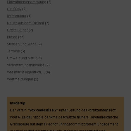
Einwohnerversammlung
(3)
Girls`Day
(2)
Infrastruktur
(1)
Neues aus dem Ortsteil
(7)
Ortsteilkurier
(2)
Presse
(33)
Straßen und Wege
(2)
Termine
(3)
Umwelt und Natur
(3)
Veranstaltungshinweise
(2)
Was macht eigentlich….
(4)
Wortmeldungen
(1)
Insidertip
Der Verein
"Vox coelestis e.V."
unter Leitung des Vorsitzenden Prof.
Wolf G. Leidel hat die denkmalgeschützte frühere Heydenreichische
Grabkapelle auf dem Friedhof Ehringsdorf mit großem Engagement