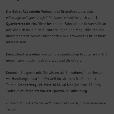
Der
Beirat Radverkehr Weimar
und
Ortsteilrat
laden
(nach
witterungsbedingtem Ausfall im Januar erneut)
herzlich zum
3.
Quartiersradeln
ein. Diese besondere Fahrradtour richtet sich an
alle, die sich für die Herausforderungen und Möglichkeiten des
Radverkehrs in Weimar, hier speziell in Oberweimar-Ehringsdorf,
interessieren.
Beim „Quartiersradeln“ werden die spezifischen Probleme vor Ort
gemeinsam mit dem Beirat erlebt und diskutiert.
Kommen Sie gerne mit: Sie wissen als Einwohner/in am besten,
wo Handlungsbedarf im Ortsteil für sicheres Radfahren ist.
Termin:
Donnerstag, 19. März 2026, 16 Uhr
(bis max. 18 Uhr),
Treffpunkt: Parkplatz vor der Sporthalle Falkenburg
.
Hinweis: Falls das Wetter Radfahren nicht zulässt, gibt es einen neuen
Termin.