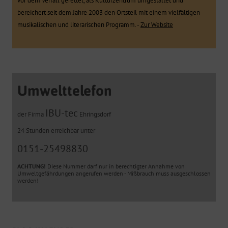
vor dem Verfall gerettet, als Kulturzentrum umgestaltet und
bereichert seit dem Jahre 2003 den Ortsteil mit einem vielfältigen
musikalischen und literarischen Programm. -
Zur Website
Umwelttelefon
IBU-tec
der Firma
Ehringsdorf
24 Stunden erreichbar unter
0151-25498830
ACHTUNG!
Diese Nummer darf nur in berechtigter Annahme von
Umweltgefährdungen angerufen werden - Mißbrauch muss ausgeschlossen
werden!