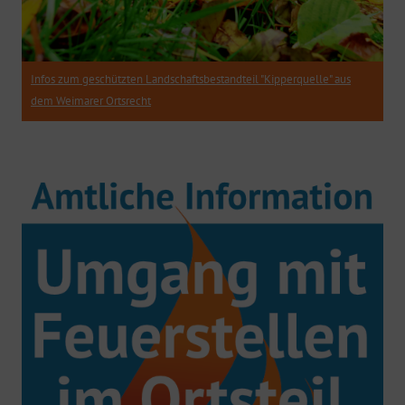
Infos zum geschützten Landschaftsbestandteil "Kipperquelle" aus
dem Weimarer Ortsrecht