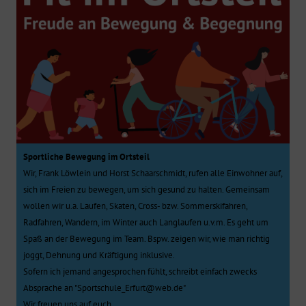
Sportliche Bewegung im Ortsteil
Wir, Frank Löwlein und Horst Schaarschmidt, rufen alle Einwohner auf,
sich im Freien zu bewegen, um sich gesund zu halten. Gemeinsam
wollen wir u.a. Laufen, Skaten, Cross- bzw. Sommerskifahren,
Radfahren, Wandern, im Winter auch Langlaufen u.v.m. Es geht um
Spaß an der Bewegung im Team. Bspw. zeigen wir, wie man richtig
joggt, Dehnung und Kräftigung inklusive.
Sofern ich jemand angesprochen fühlt, schreibt einfach zwecks
Absprache an "Sportschule_Erfurt@web.de"
Wir freuen uns auf euch.