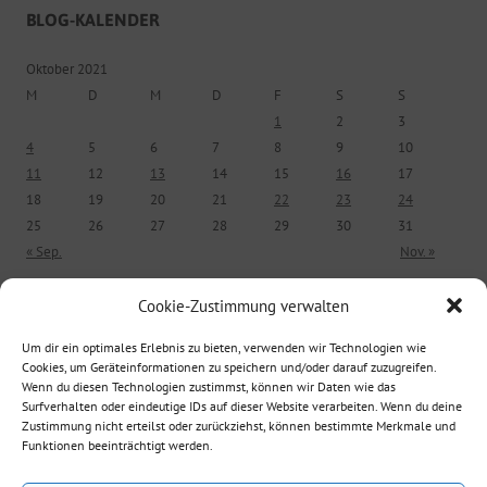
BLOG-KALENDER
Oktober 2021
M
D
M
D
F
S
S
1
2
3
4
5
6
7
8
9
10
11
12
13
14
15
16
17
18
19
20
21
22
23
24
25
26
27
28
29
30
31
« Sep.
Nov. »
Cookie-Zustimmung verwalten
ÄLTERE BEITRÄGE
Um dir ein optimales Erlebnis zu bieten, verwenden wir Technologien wie
Cookies, um Geräteinformationen zu speichern und/oder darauf zuzugreifen.
Ältere Beiträge
Wenn du diesen Technologien zustimmst, können wir Daten wie das
Surfverhalten oder eindeutige IDs auf dieser Website verarbeiten. Wenn du deine
Zustimmung nicht erteilst oder zurückziehst, können bestimmte Merkmale und
Funktionen beeinträchtigt werden.
Suche nach: