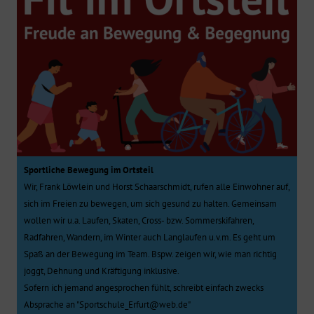
Sportliche Bewegung im Ortsteil
Wir, Frank Löwlein und Horst Schaarschmidt, rufen alle Einwohner auf,
sich im Freien zu bewegen, um sich gesund zu halten. Gemeinsam
wollen wir u.a. Laufen, Skaten, Cross- bzw. Sommerskifahren,
Radfahren, Wandern, im Winter auch Langlaufen u.v.m. Es geht um
Spaß an der Bewegung im Team. Bspw. zeigen wir, wie man richtig
joggt, Dehnung und Kräftigung inklusive.
Sofern ich jemand angesprochen fühlt, schreibt einfach zwecks
Absprache an "Sportschule_Erfurt@web.de"