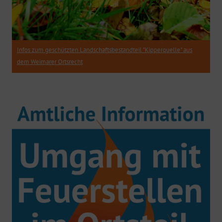
Infos zum geschützten Landschaftsbestandteil "Kipperquelle" aus
dem Weimarer Ortsrecht