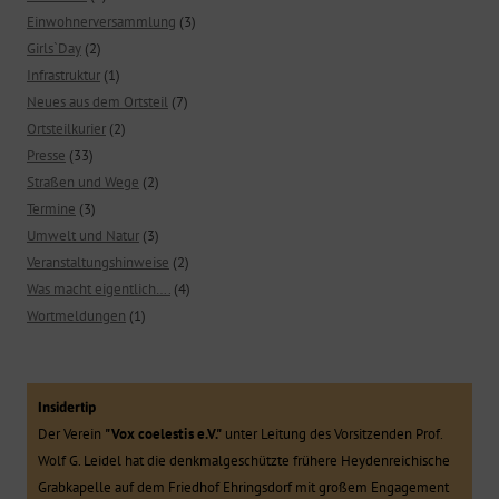
Einwohnerversammlung
(3)
Girls`Day
(2)
Infrastruktur
(1)
Neues aus dem Ortsteil
(7)
Ortsteilkurier
(2)
Presse
(33)
Straßen und Wege
(2)
Termine
(3)
Umwelt und Natur
(3)
Veranstaltungshinweise
(2)
Was macht eigentlich….
(4)
Wortmeldungen
(1)
Insidertip
Der Verein
"Vox coelestis e.V."
unter Leitung des Vorsitzenden Prof.
Wolf G. Leidel hat die denkmalgeschützte frühere Heydenreichische
Grabkapelle auf dem Friedhof Ehringsdorf mit großem Engagement