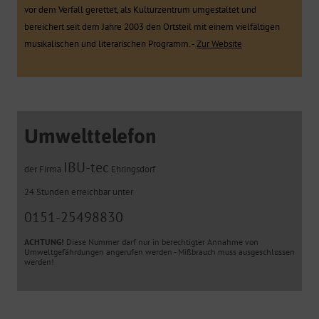
vor dem Verfall gerettet, als Kulturzentrum umgestaltet und
bereichert seit dem Jahre 2003 den Ortsteil mit einem vielfältigen
musikalischen und literarischen Programm. -
Zur Website
Umwelttelefon
IBU-tec
der Firma
Ehringsdorf
24 Stunden erreichbar unter
0151-25498830
ACHTUNG!
Diese Nummer darf nur in berechtigter Annahme von
Umweltgefährdungen angerufen werden - Mißbrauch muss ausgeschlossen
werden!