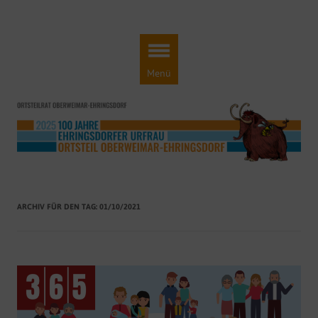
Ortsteilrat Oberweimar-Ehringsdorf
Engagement für einen lebendigen Ortsteil!
Zum
Inhalt
springen
Menü
ARCHIV FÜR DEN TAG:
01/10/2021