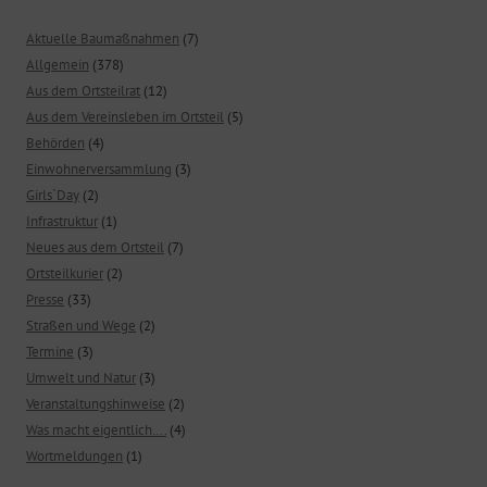
Aktuelle Baumaßnahmen
(7)
Allgemein
(378)
Aus dem Ortsteilrat
(12)
Aus dem Vereinsleben im Ortsteil
(5)
Behörden
(4)
Einwohnerversammlung
(3)
Girls`Day
(2)
Infrastruktur
(1)
Neues aus dem Ortsteil
(7)
Ortsteilkurier
(2)
Presse
(33)
Straßen und Wege
(2)
Termine
(3)
Umwelt und Natur
(3)
Veranstaltungshinweise
(2)
Was macht eigentlich….
(4)
Wortmeldungen
(1)