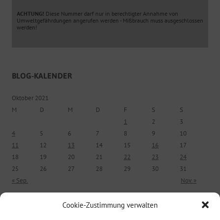
ACHTUNG!
Diese Nummer darf nur in berechtigter Annahme von
Umweltgefährdungen angerufen werden - Mißbrauch muss ausgeschlossen
werden!
BLOG-KALENDER
Oktober 2021
M
D
M
D
F
S
S
1
2
3
4
5
6
7
8
9
10
11
12
13
14
15
16
17
18
19
20
21
22
23
24
25
26
27
28
29
30
31
« Sep.
Nov. »
Cookie-Zustimmung verwalten
ÄLTERE BEITRÄGE