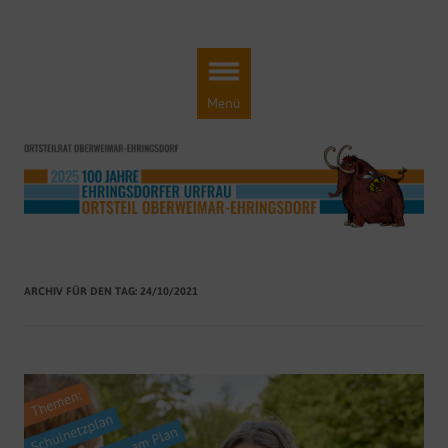
Ortsteilrat Oberweimar-Ehringsdorf
Engagement für einen lebendigen Ortsteil!
Zum
Inhalt
springen
Menü
ARCHIV FÜR DEN TAG:
24/10/2021