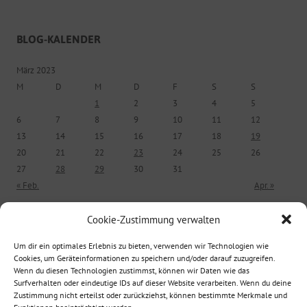
BLOG-KALENDER
März 2023
M
D
M
D
F
S
S
1
2
3
4
5
6
7
8
9
10
11
12
13
14
15
16
17
18
19
20
21
22
23
24
25
26
27
28
29
30
31
« Feb.
Apr. »
Cookie-Zustimmung verwalten
ÄLTERE BEITRÄGE
Um dir ein optimales Erlebnis zu bieten, verwenden wir Technologien wie
Cookies, um Geräteinformationen zu speichern und/oder darauf zuzugreifen.
Ältere Beiträge
Wenn du diesen Technologien zustimmst, können wir Daten wie das
Surfverhalten oder eindeutige IDs auf dieser Website verarbeiten. Wenn du deine
Zustimmung nicht erteilst oder zurückziehst, können bestimmte Merkmale und