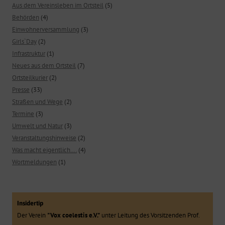
Aus dem Vereinsleben im Ortsteil
(5)
Behörden
(4)
Einwohnerversammlung
(3)
Girls`Day
(2)
Infrastruktur
(1)
Neues aus dem Ortsteil
(7)
Ortsteilkurier
(2)
Presse
(33)
Straßen und Wege
(2)
Termine
(3)
Umwelt und Natur
(3)
Veranstaltungshinweise
(2)
Was macht eigentlich….
(4)
Wortmeldungen
(1)
Insidertip
Der Verein
"Vox coelestis e.V."
unter Leitung des Vorsitzenden Prof.