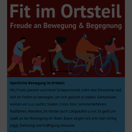
Sportliche Bewegung im Ortsteil
Wir, Frank Löwlein und Horst Schaarschmidt, rufen alle Einwohner auf,
sich im Freien zu bewegen, um sich gesund zu halten. Gemeinsam
wollen wir u.a. Laufen, Skaten, Cross- bzw. Sommerskifahren,
Radfahren, Wandern, im Winter auch Langlaufen u.v.m. Es geht um
Spaß an der Bewegung im Team. Bspw. zeigen wir, wie man richtig
joggt, Dehnung und Kräftigung inklusive.