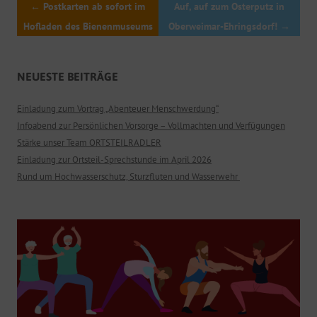
←
Postkarten ab sofort im
Auf, auf zum Osterputz in
Hofladen des Bienenmuseums
Oberweimar-Ehringsdorf!
→
NEUESTE BEITRÄGE
Einladung zum Vortrag „Abenteuer Menschwerdung“
Infoabend zur Persönlichen Vorsorge – Vollmachten und Verfügungen
Stärke unser Team ORTSTEILRADLER
Einladung zur Ortsteil-Sprechstunde im April 2026
Rund um Hochwasserschutz, Sturzfluten und Wasserwehr