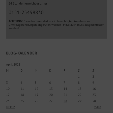
24 Stunden erreichbar unter
0151-25498830
ACHTUNG!
Diese Nummer darf nur in berechtigter Annahme von
Umweltgefährdungen angerufen werden - Mißbrauch muss ausgeschlossen
werden!
BLOG-KALENDER
April 2023
M
D
M
D
F
S
S
1
2
3
4
5
6
7
8
9
10
11
12
13
14
15
16
17
18
19
20
21
22
23
24
25
26
27
28
29
30
« März
Mai »