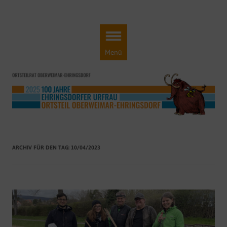
Ortsteilrat Oberweimar-Ehringsdorf
Engagement für einen lebendigen Ortsteil!
Zum
Inhalt
springen
Menü
ARCHIV FÜR DEN TAG:
10/04/2023