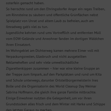
osterfein gemacht haben.
So herrschte rund um den Ehringsdorfer Anger ein reges Treiben,
um Rinnsteine zu säubern und öffentliche Grünflächen nebst
Spielplatz von Unrat und altem Laub zu befreien, auch am
Ilmradweg gab’s viel zu tun.
Jugendliche kehrten rund ums Vortrefflich und entfernten Müll
vom EOW-Gelände und Anwohner fanden im dortigen Wäldchen
ihren Einsatzort.
Im Wohngebiet am Dichterweg kamen mehrere Eimer voll mit
Verpackungsresten, Glasbruch und nicht ausgeteilten
Reklameheften und sehr viele umweltschädliche
Zigarettenkippen zusammen – hier war eine kleine Gruppe an
der Treppe zum Ilmpark, auf den Parkplätzen und rund um Kita
und Schule unterwegs, darunter Ortsteilbürgermeisterin Ines
Bolle und die Organisatorin des World Cleanup Day Weimar
Sabrina Hoffmann, die gleich ihre ganze Familie mitbrachte.
Einige Einwohner nutzten die Gelegenheit, um vor ihren
Grundstücken alles frisch und dem Winter mit Harke und Schippe
den letzten Garaus zu machen.