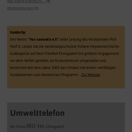
Was macht eigentlich….
(4)
Wortmeldungen
(1)
Insidertip
Der Verein
"Vox coelestis e.V."
unter Leitung des Vorsitzenden Prof.
Wolf G. Leidel hat die denkmalgeschützte frühere Heydenreichische
Grabkapelle auf dem Friedhof Ehringsdorf mit großem Engagement
vor dem Verfall gerettet, als Kulturzentrum umgestaltet und
bereichert seit dem Jahre 2003 den Ortsteil mit einem vielfältigen
musikalischen und literarischen Programm. -
Zur Website
Umwelttelefon
IBU-tec
der Firma
Ehringsdorf