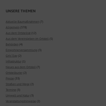
UNSERE THEMEN
Aktuelle Baumaßnahmen
(7)
Allgemein
(378)
Aus dem Ortsteilrat
(12)
Aus dem Vereinsleben im Ortsteil
(5)
Behörden
(4)
Einwohnerversammlung
(3)
Girls`Day
(2)
Infrastruktur
(1)
Neues aus dem Ortsteil
(7)
Ortsteilkurier
(2)
Presse
(33)
Straßen und Wege
(2)
Termine
(3)
Umwelt und Natur
(3)
Veranstaltungshinweise
(2)