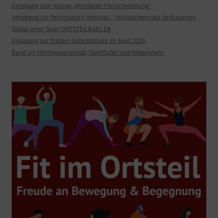
Einladung zum Vortrag „Abenteuer Menschwerdung“
Infoabend zur Persönlichen Vorsorge – Vollmachten und Verfügungen
Stärke unser Team ORTSTEILRADLER
Einladung zur Ortsteil-Sprechstunde im April 2026
Rund um Hochwasserschutz, Sturzfluten und Wasserwehr