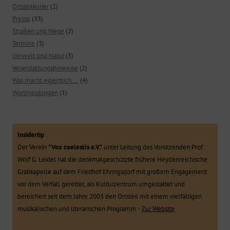
Ortsteilkurier
(2)
Presse
(33)
Straßen und Wege
(2)
Termine
(3)
Umwelt und Natur
(3)
Veranstaltungshinweise
(2)
Was macht eigentlich….
(4)
Wortmeldungen
(1)
Insidertip
Der Verein
"Vox coelestis e.V."
unter Leitung des Vorsitzenden Prof.
Wolf G. Leidel hat die denkmalgeschützte frühere Heydenreichische
Grabkapelle auf dem Friedhof Ehringsdorf mit großem Engagement
vor dem Verfall gerettet, als Kulturzentrum umgestaltet und
bereichert seit dem Jahre 2003 den Ortsteil mit einem vielfältigen
musikalischen und literarischen Programm. -
Zur Website