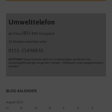
Umwelttelefon
IBU-tec
der Firma
Ehringsdorf
24 Stunden erreichbar unter
0151-25498830
ACHTUNG!
Diese Nummer darf nur in berechtigter Annahme von
Umweltgefährdungen angerufen werden - Mißbrauch muss ausgeschlossen
werden!
BLOG-KALENDER
August 2023
M
D
M
D
F
S
S