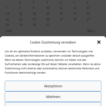
1
2
3
4
5
6
7
8
9
10
11
12
13
14
15
16
17
18
19
20
21
22
23
24
25
26
27
28
29
30
31
« Juli
Sep. »
Cookie-Zustimmung verwalten
ÄLTERE BEITRÄGE
Um dir ein optimales Erlebnis zu bieten, verwenden wir Technologien wie
Cookies, um Geräteinformationen zu speichern und/oder darauf zuzugreifen.
Ältere Beiträge
Wenn du diesen Technologien zustimmst, können wir Daten wie das
Surfverhalten oder eindeutige IDs auf dieser Website verarbeiten. Wenn du deine
Zustimmung nicht erteilst oder zurückziehst, können bestimmte Merkmale und
Funktionen beeinträchtigt werden.
Suche nach:
Akzeptieren
Ablehnen