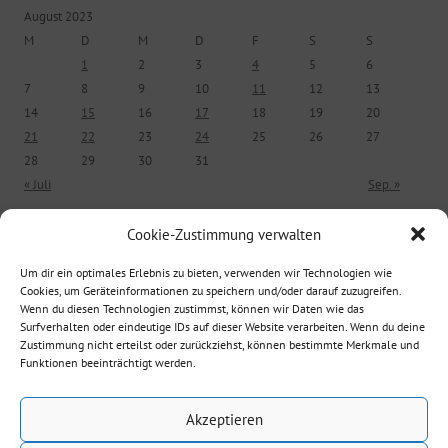
August 2023
M
D
M
D
F
S
S
1
2
3
4
5
6
7
8
9
10
11
12
13
14
15
16
17
18
19
20
21
22
23
24
25
26
27
28
29
30
31
« Juli
Sep. »
Cookie-Zustimmung verwalten
ÄLTERE BEITRÄGE
Um dir ein optimales Erlebnis zu bieten, verwenden wir Technologien wie
Cookies, um Geräteinformationen zu speichern und/oder darauf zuzugreifen.
Ältere Beiträge
Wenn du diesen Technologien zustimmst, können wir Daten wie das
Surfverhalten oder eindeutige IDs auf dieser Website verarbeiten. Wenn du deine
Zustimmung nicht erteilst oder zurückziehst, können bestimmte Merkmale und
Funktionen beeinträchtigt werden.
Suche nach:
Akzeptieren