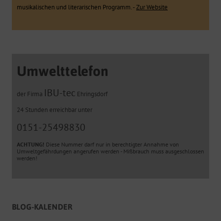
musikalischen und literarischen Programm. -
Zur Website
Umwelttelefon
IBU-tec
der Firma
Ehringsdorf
24 Stunden erreichbar unter
0151-25498830
ACHTUNG!
Diese Nummer darf nur in berechtigter Annahme von
Umweltgefährdungen angerufen werden - Mißbrauch muss ausgeschlossen
werden!
BLOG-KALENDER