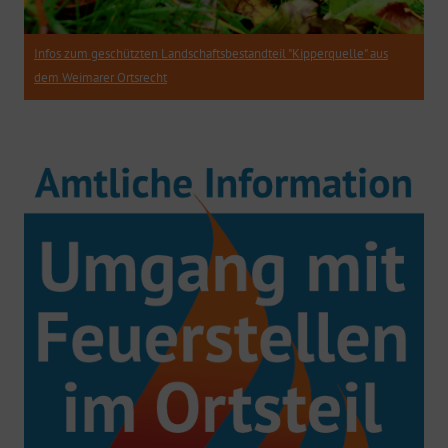
Infos zum geschützten Landschaftsbestandteil "Kipperquelle" aus
dem Weimarer Ortsrecht