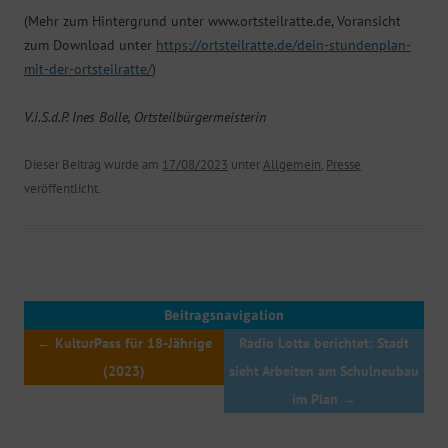
(Mehr zum Hintergrund unter www.ortsteilratte.de, Voransicht
zum Download unter
https://ortsteilratte.de/dein-stundenplan-
mit-der-ortsteilratte/
)
V.i.S.d.P. Ines Bolle, Ortsteilbürgermeisterin
Dieser Beitrag wurde am
17/08/2023
unter
Allgemein
,
Presse
veröffentlicht.
Beitragsnavigation
←
KulturPass für 18-Jährige
Radio Lotte berichtet: Stadt
(2023)
sieht Arbeiten am Schulneubau
im Plan
→