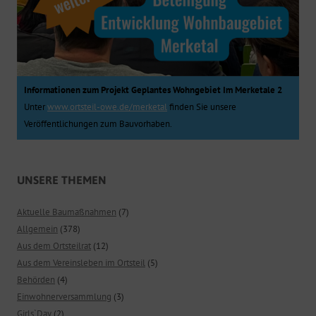
Informationen zum Projekt Geplantes Wohngebiet Im Merketale 2
Unter
www.ortsteil-owe.de/merketal
finden Sie unsere
Veröffentlichungen zum Bauvorhaben.
UNSERE THEMEN
Aktuelle Baumaßnahmen
(7)
Allgemein
(378)
Aus dem Ortsteilrat
(12)
Aus dem Vereinsleben im Ortsteil
(5)
Behörden
(4)
Einwohnerversammlung
(3)
Girls`Day
(2)