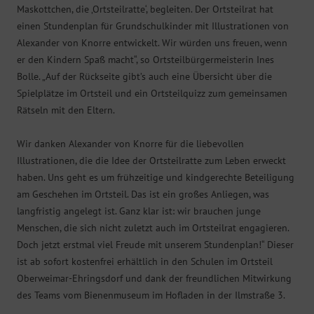
Maskottchen, die ‚Ortsteilratte‘, begleiten. Der Ortsteilrat hat
einen Stundenplan für Grundschulkinder mit Illustrationen von
Alexander von Knorre entwickelt. Wir würden uns freuen, wenn
er den Kindern Spaß macht“, so Ortsteilbürgermeisterin Ines
Bolle. „Auf der Rückseite gibt’s auch eine Übersicht über die
Spielplätze im Ortsteil und ein Ortsteilquizz zum gemeinsamen
Rätseln mit den Eltern.
Wir danken Alexander von Knorre für die liebevollen
Illustrationen, die die Idee der Ortsteilratte zum Leben erweckt
haben. Uns geht es um frühzeitige und kindgerechte Beteiligung
am Geschehen im Ortsteil. Das ist ein großes Anliegen, was
langfristig angelegt ist. Ganz klar ist: wir brauchen junge
Menschen, die sich nicht zuletzt auch im Ortsteilrat engagieren.
Doch jetzt erstmal viel Freude mit unserem Stundenplan!“ Dieser
ist ab sofort kostenfrei erhältlich in den Schulen im Ortsteil
Oberweimar-Ehringsdorf und dank der freundlichen Mitwirkung
des Teams vom Bienenmuseum im Hofladen in der Ilmstraße 3.