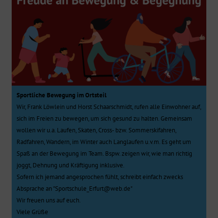
Sportliche Bewegung im Ortsteil
Wir, Frank Löwlein und Horst Schaarschmidt, rufen alle Einwohner auf,
sich im Freien zu bewegen, um sich gesund zu halten. Gemeinsam
wollen wir u.a. Laufen, Skaten, Cross- bzw. Sommerskifahren,
Radfahren, Wandern, im Winter auch Langlaufen u.v.m. Es geht um
Spaß an der Bewegung im Team. Bspw. zeigen wir, wie man richtig
joggt, Dehnung und Kräftigung inklusive.
Sofern ich jemand angesprochen fühlt, schreibt einfach zwecks
Absprache an "Sportschule_Erfurt@web.de"
Wir freuen uns auf euch.
Viele Grüße