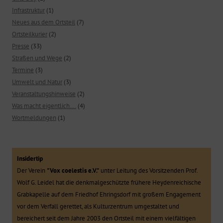
Infrastruktur
(1)
Neues aus dem Ortsteil
(7)
Ortsteilkurier
(2)
Presse
(33)
Straßen und Wege
(2)
Termine
(3)
Umwelt und Natur
(3)
Veranstaltungshinweise
(2)
Was macht eigentlich….
(4)
Wortmeldungen
(1)
Insidertip
Der Verein
"Vox coelestis e.V."
unter Leitung des Vorsitzenden Prof.
Wolf G. Leidel hat die denkmalgeschützte frühere Heydenreichische
Grabkapelle auf dem Friedhof Ehringsdorf mit großem Engagement
vor dem Verfall gerettet, als Kulturzentrum umgestaltet und
bereichert seit dem Jahre 2003 den Ortsteil mit einem vielfältigen