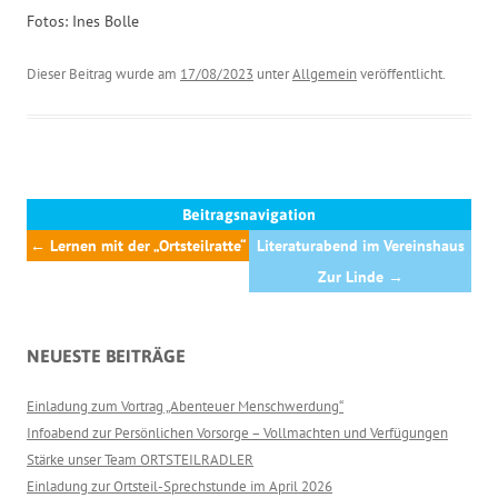
Fotos: Ines Bolle
Dieser Beitrag wurde am
17/08/2023
unter
Allgemein
veröffentlicht.
Beitragsnavigation
←
Lernen mit der „Ortsteilratte“
Literaturabend im Vereinshaus
Zur Linde
→
NEUESTE BEITRÄGE
Einladung zum Vortrag „Abenteuer Menschwerdung“
Infoabend zur Persönlichen Vorsorge – Vollmachten und Verfügungen
Stärke unser Team ORTSTEILRADLER
Einladung zur Ortsteil-Sprechstunde im April 2026