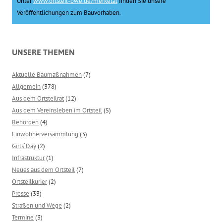
Unter
www.ortsteil-owe.de/merketal
finden Sie unsere
Veröffentlichungen zum Bauvorhaben.
UNSERE THEMEN
Aktuelle Baumaßnahmen
(7)
Allgemein
(378)
Aus dem Ortsteilrat
(12)
Aus dem Vereinsleben im Ortsteil
(5)
Behörden
(4)
Einwohnerversammlung
(3)
Girls`Day
(2)
Infrastruktur
(1)
Neues aus dem Ortsteil
(7)
Ortsteilkurier
(2)
Presse
(33)
Straßen und Wege
(2)
Termine
(3)