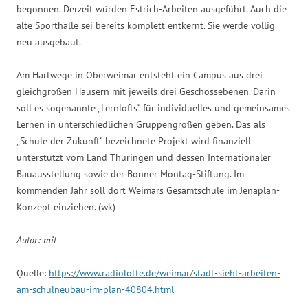
begonnen. Derzeit würden Estrich-Arbeiten ausgeführt. Auch die
alte Sporthalle sei bereits komplett entkernt. Sie werde völlig
neu ausgebaut.
Am Hartwege in Oberweimar entsteht ein Campus aus drei
gleichgroßen Häusern mit jeweils drei Geschossebenen. Darin
soll es sogenannte „Lernlofts“ für individuelles und gemeinsames
Lernen in unterschiedlichen Gruppengrößen geben. Das als
„Schule der Zukunft“ bezeichnete Projekt wird finanziell
unterstützt vom Land Thüringen und dessen Internationaler
Bauausstellung sowie der Bonner Montag-Stiftung. Im
kommenden Jahr soll dort Weimars Gesamtschule im Jenaplan-
Konzept einziehen. (wk)
Autor: mit
Quelle:
https://www.radiolotte.de/weimar/stadt-sieht-arbeiten-
am-schulneubau-im-plan-40804.html