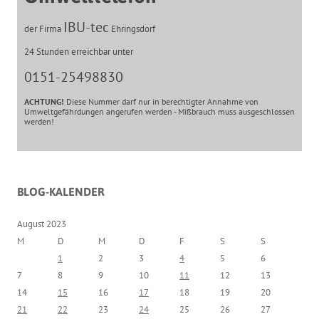
IBU-tec
der Firma
Ehringsdorf
24 Stunden erreichbar unter
0151-25498830
ACHTUNG!
Diese Nummer darf nur in berechtigter Annahme von
Umweltgefährdungen angerufen werden - Mißbrauch muss ausgeschlossen
werden!
BLOG-KALENDER
August 2023
M
D
M
D
F
S
S
1
2
3
4
5
6
7
8
9
10
11
12
13
14
15
16
17
18
19
20
21
22
23
24
25
26
27