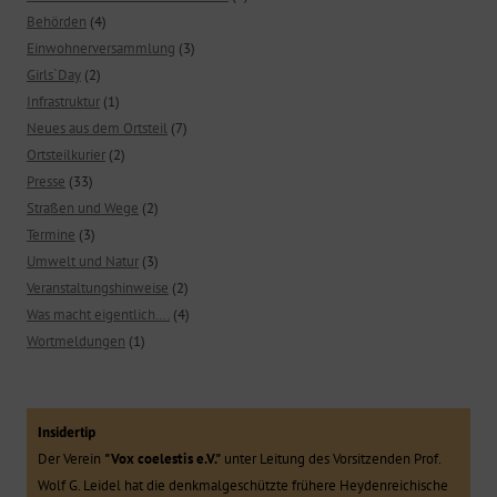
Behörden
(4)
Einwohnerversammlung
(3)
Girls`Day
(2)
Infrastruktur
(1)
Neues aus dem Ortsteil
(7)
Ortsteilkurier
(2)
Presse
(33)
Straßen und Wege
(2)
Termine
(3)
Umwelt und Natur
(3)
Veranstaltungshinweise
(2)
Was macht eigentlich….
(4)
Wortmeldungen
(1)
Insidertip
Der Verein
"Vox coelestis e.V."
unter Leitung des Vorsitzenden Prof.
Wolf G. Leidel hat die denkmalgeschützte frühere Heydenreichische