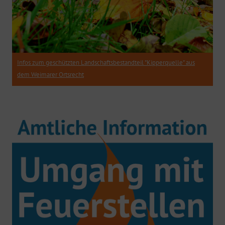
Infos zum geschützten Landschaftsbestandteil "Kipperquelle" aus
dem Weimarer Ortsrecht