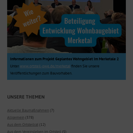
Informationen zum Projekt Geplantes Wohngebiet Im Merketale 2
Unter
www.ortsteil-owe.de/merketal
finden Sie unsere
Veröffentlichungen zum Bauvorhaben.
UNSERE THEMEN
Aktuelle Baumaßnahmen
(7)
Allgemein
(378)
Aus dem Ortsteilrat
(12)
Aus dem Vereinsleben im Ortsteil
(5)