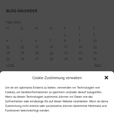
BLOG-KALENDER
März 2024
M
D
M
D
F
S
S
1
2
3
4
5
6
7
8
9
10
11
12
13
14
15
16
17
18
19
20
21
22
23
24
25
26
27
28
29
30
31
« Feb.
Apr. »
Cookie-Zustimmung verwalten
ÄLTERE BEITRÄGE
Um dir ein optimales Erlebnis zu bieten, verwenden wir Technologien wie
Cookies, um Geräteinformationen zu speichern und/oder darauf zuzugreifen.
Ältere Beiträge
Wenn du diesen Technologien zustimmst, können wir Daten wie das
Surfverhalten oder eindeutige IDs auf dieser Website verarbeiten. Wenn du deine
Zustimmung nicht erteilst oder zurückziehst, können bestimmte Merkmale und
Funktionen beeinträchtigt werden.