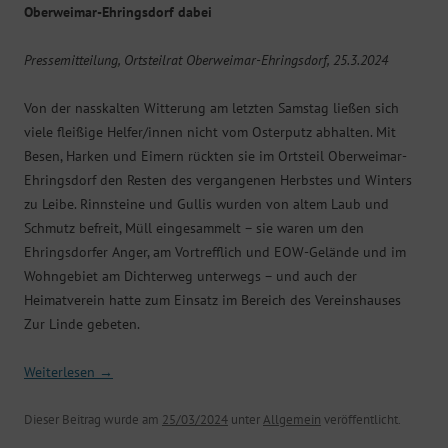
Oberweimar-Ehringsdorf dabei
Pressemitteilung, Ortsteilrat Oberweimar-Ehringsdorf, 25.3.2024
Von der nasskalten Witterung am letzten Samstag ließen sich
viele fleißige Helfer/innen nicht vom Osterputz abhalten. Mit
Besen, Harken und Eimern rückten sie im Ortsteil Oberweimar-
Ehringsdorf den Resten des vergangenen Herbstes und Winters
zu Leibe. Rinnsteine und Gullis wurden von altem Laub und
Schmutz befreit, Müll eingesammelt – sie waren um den
Ehringsdorfer Anger, am Vortrefflich und EOW-Gelände und im
Wohngebiet am Dichterweg unterwegs – und auch der
Heimatverein hatte zum Einsatz im Bereich des Vereinshauses
Zur Linde gebeten.
Weiterlesen
→
Dieser Beitrag wurde am
25/03/2024
unter
Allgemein
veröffentlicht.