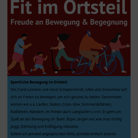
Sportliche Bewegung im Ortsteil
Wir, Frank Löwlein und Horst Schaarschmidt, rufen alle Einwohner auf,
sich im Freien zu bewegen, um sich gesund zu halten. Gemeinsam
wollen wir u.a. Laufen, Skaten, Cross- bzw. Sommerskifahren,
Radfahren, Wandern, im Winter auch Langlaufen u.v.m. Es geht um
Spaß an der Bewegung im Team. Bspw. zeigen wir, wie man richtig
joggt, Dehnung und Kräftigung inklusive.
Sofern ich jemand angesprochen fühlt, schreibt einfach zwecks