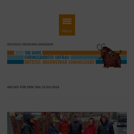
Ortsteilrat Oberweimar-Ehringsdorf
Engagement für einen lebendigen Ortsteil!
Zum
Inhalt
springen
Menü
ARCHIV FÜR DEN TAG:
25/03/2024