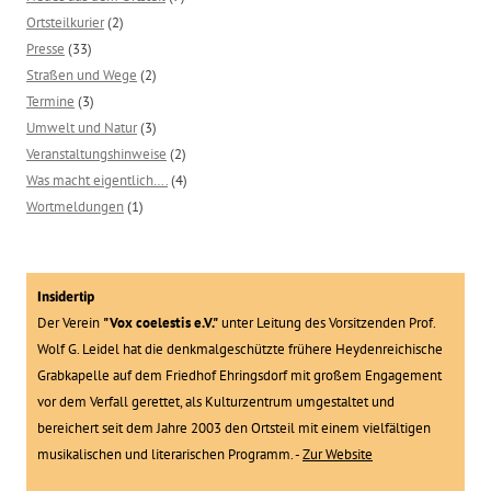
Ortsteilkurier
(2)
Presse
(33)
Straßen und Wege
(2)
Termine
(3)
Umwelt und Natur
(3)
Veranstaltungshinweise
(2)
Was macht eigentlich….
(4)
Wortmeldungen
(1)
Insidertip
Der Verein
"Vox coelestis e.V."
unter Leitung des Vorsitzenden Prof.
Wolf G. Leidel hat die denkmalgeschützte frühere Heydenreichische
Grabkapelle auf dem Friedhof Ehringsdorf mit großem Engagement
vor dem Verfall gerettet, als Kulturzentrum umgestaltet und
bereichert seit dem Jahre 2003 den Ortsteil mit einem vielfältigen
musikalischen und literarischen Programm. -
Zur Website