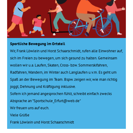
Sportliche Bewegung im Ortsteil
Wir, Frank Löwlein und Horst Schaarschmidt, rufen alle Einwohner auf,
sich im Freien zu bewegen, um sich gesund zu halten. Gemeinsam
wollen wir u.a. Laufen, Skaten, Cross- bzw. Sommerskifahren,
Radfahren, Wandern, im Winter auch Langlaufen u.v.m. Es geht um
Spaß an der Bewegung im Team. Bspw. zeigen wir, wie man richtig
joggt, Dehnung und Kräftigung inklusive.
Sofern ich jemand angesprochen fühlt, schreibt einfach zwecks
Absprache an "Sportschule_Erfurt@web.de"
Wir freuen uns auf euch.
Viele Grüße
Frank Löwlein und Horst Schaarschmidt