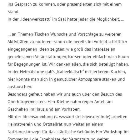
ins Gespräch zu kommen, oder präsentierten sich mit einem
Stand.
In der „Ideenwerkstatt“ im Saal hatte jeder die Möglichkeit, …
… an Themen-Tischen Wünsche und Vorschläge zu weiteren
Aktivitäten zu notieren. Schon die bereits im Vorfeld schriftlich
eingegangenen Ideen zeigten, wie groß das Interesse an
gemeinsamen Veranstaltungen, Kursen oder einfach nach Raum
für Begegnungen ist. Wir danken allen, die sich beteiligt haben.
In der Heimatstube gab’s „Kaffeeklatsch“ mit leckerem Kuchen,
hier konnte man sich in gemütlicher Atmosphäre stärken und
austauschen.
Besonders gefreut haben wir uns auch über den Besuch des
Oberbürgermeisters. Herr Kleine nahm regen Anteil am
Geschehen im Haus und am Vorhaben.
Mit der Ideensammlung (s. www.ortsteil-owe.de/linde) arbeiten
Heimatverein und Ortsteilrat nun weiter an einem
Nutzungskonzept für das städtische Gebäude. Ein Workshop im
Sommer soll die Ergebnisse der Veranstaltung weiter