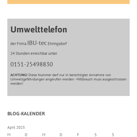
Umwelttelefon
IBU-tec
der Firma
Ehringsdorf
24 Stunden erreichbar unter
0151-25498830
ACHTUNG!
Diese Nummer darf nur in berechtigter Annahme von
Umweltgefährdungen angerufen werden - Mißbrauch muss ausgeschlossen
werden!
BLOG-KALENDER
April 2023
M
D
M
D
F
S
S