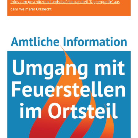
Infos zum geschützten Landschaftsbestandteil "Kipperquelle" aus
dem Weimarer Ortsrecht