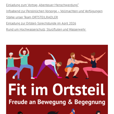
Einladung zum Vortrag „Abenteuer Menschwerdung“
Infoabend zur Persönlichen Vorsorge – Vollmachten und Verfügungen
Stärke unser Team ORTSTEILRADLER
Einladung zur Ortsteil-Sprechstunde im April 2026
Rund um Hochwasserschutz, Sturzfluten und Wasserwehr