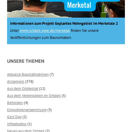
Informationen zum Projekt Geplantes Wohngebiet Im Merketale 2
Unter
www.ortsteil-owe.de/merketal
finden Sie unsere
Veröffentlichungen zum Bauvorhaben.
UNSERE THEMEN
Aktuelle Baumaßnahmen
(7)
Allgemein
(378)
Aus dem Ortsteilrat
(12)
Aus dem Vereinsleben im Ortsteil
(5)
Behörden
(4)
Einwohnerversammlung
(3)
Girls`Day
(2)
Infrastruktur
(1)
Neues aus dem Ortsteil
(7)